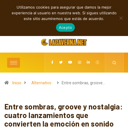
Utilizamos cookies para asegurar que damos la mejor
TENDENCIAS
experiencia al usuario en nuestra web. Si sigues utilizando
Cuatro canciones independientes entre reflexión y resistencia
este sitio asumiremos que estás de acuerdo.
agosto 7, 2026
Acepto
Inicio
Alternativo
Entre sombras, groove…
Entre sombras, groove y nostalgia:
cuatro lanzamientos que
convierten la emoción en sonido