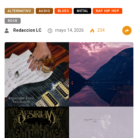
ALTERNATIVO
AUDIO
BLUES
METAL
RAP HIP HOP
ROCK
Redaccion LC
mayo 14, 2026
234