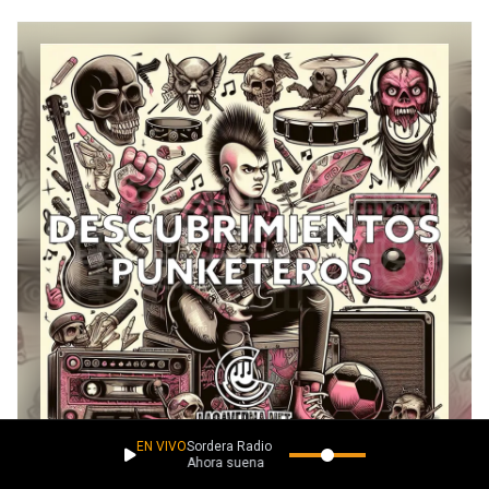
EN VIVO
Sordera Radio
Ahora suena