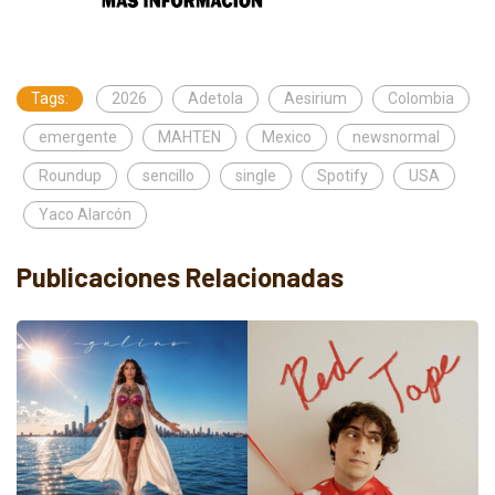
Tags:
2026
Adetola
Aesirium
Colombia
emergente
MAHTEN
Mexico
newsnormal
Roundup
sencillo
single
Spotify
USA
Yaco Alarcón
Publicaciones Relacionadas