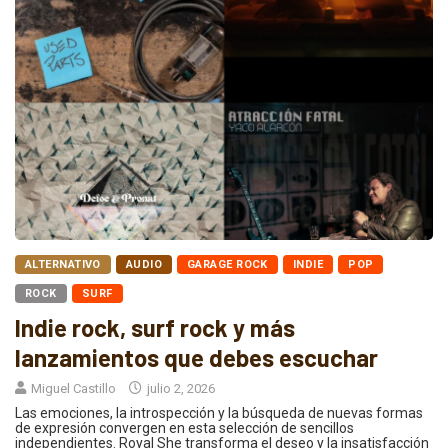
ALTERNATIVO
AUDIO
GARAGE ROCK
INDIE
POP
ROCK
SURF
Indie rock, surf rock y más
lanzamientos que debes escuchar
Miguel Castillo
julio 2, 2026
Las emociones, la introspección y la búsqueda de nuevas formas
de expresión convergen en esta selección de sencillos
independientes. Royal She transforma el deseo y la insatisfacción