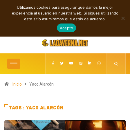
Utilizamos cookies para asegurar que damos la mejor
TENDENCIAS
experiencia al usuario en nuestra web. Si sigues utilizando
canciones sobre libertad, desamor y transformación
Nueva música independien
este sitio asumiremos que estás de acuerdo.
agosto 6, 2026
Acepto
Inicio
Yaco Alarcón
TAGS : YACO ALARCÓN