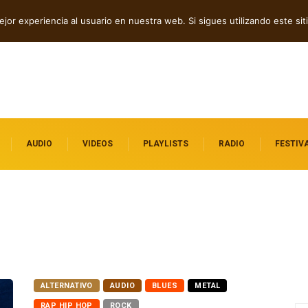
ico y deep tech en Acid
jor experiencia al usuario en nuestra web. Si sigues utilizando este s
AUDIO
VIDEOS
PLAYLISTS
RADIO
FESTIV
ALTERNATIVO
AUDIO
BLUES
METAL
RAP HIP HOP
ROCK