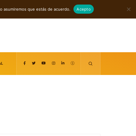
agosto 7, 2026
itio asumiremos que estás de acuerdo.
Acepto
AL