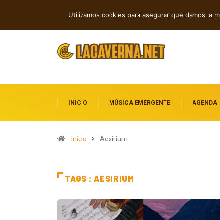
Popsicle explora la alienación en el EP “Komusō”
GUMR conecta techno analóg
TENDENCIAS
Utilizamos cookies para asegurar que damos la me
Freq
INICIO
MÚSICA EMERGENTE
AGENDA
Inicio
Aesirium
TAGS : AESIRIUM