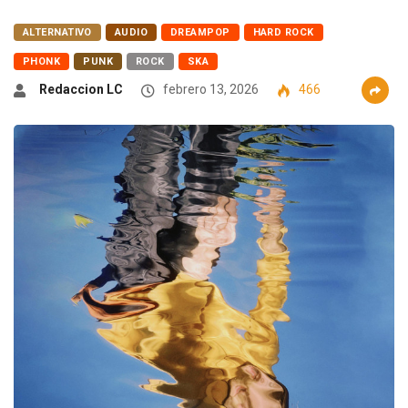
ALTERNATIVO
AUDIO
DREAMPOP
HARD ROCK
PHONK
PUNK
ROCK
SKA
Redaccion LC
febrero 13, 2026
466