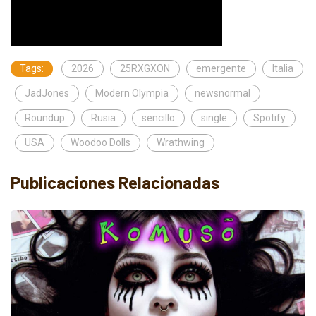
Tags:
2026
25RXGXON
emergente
Italia
JadJones
Modern Olympia
newsnormal
Roundup
Rusia
sencillo
single
Spotify
USA
Woodoo Dolls
Wrathwing
Publicaciones Relacionadas