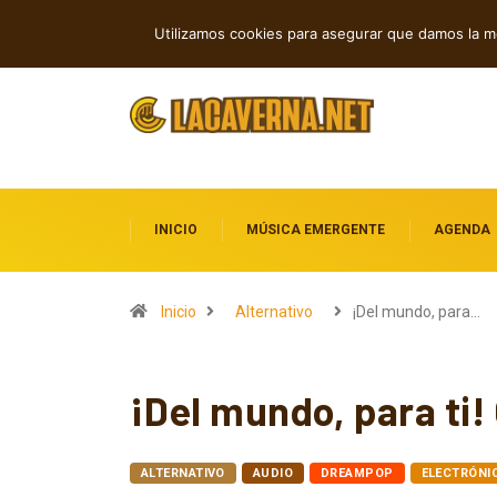
Cuatro canciones independientes entre
TENDENCIAS
Utilizamos cookies para asegurar que damos la me
INICIO
MÚSICA EMERGENTE
AGENDA
Inicio
Alternativo
¡Del mundo, para…
¡Del mundo, para ti
ALTERNATIVO
AUDIO
DREAMPOP
ELECTRÓNI