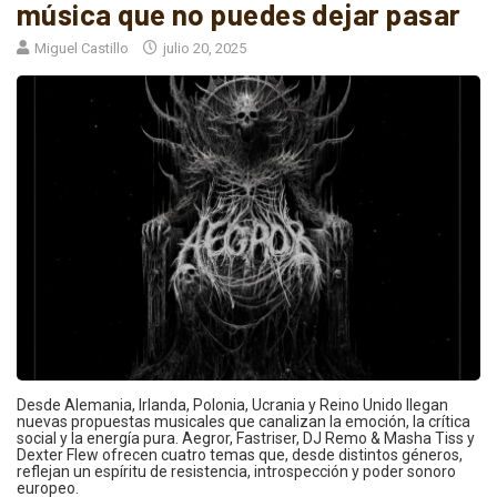
música que no puedes dejar pasar
Miguel Castillo
julio 20, 2025
Desde Alemania, Irlanda, Polonia, Ucrania y Reino Unido llegan
nuevas propuestas musicales que canalizan la emoción, la crítica
social y la energía pura. Aegror, Fastriser, DJ Remo & Masha Tiss y
Dexter Flew ofrecen cuatro temas que, desde distintos géneros,
reflejan un espíritu de resistencia, introspección y poder sonoro
europeo.