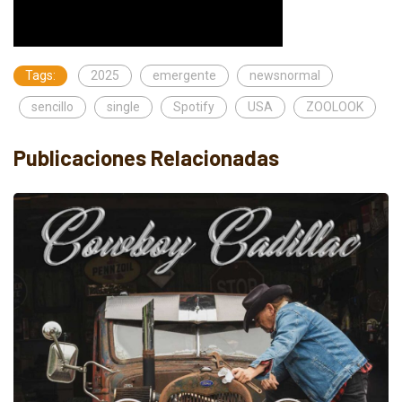
Tags:
2025
emergente
newsnormal
sencillo
single
Spotify
USA
ZOOLOOK
Publicaciones Relacionadas