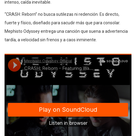
intenso, caída inevitable.
“CRASH: Reborn” no busca sutilezas ni redención. Es directo,
fuerte y físico, diseñado para sacudir más que para consolar.
Mephisto Odyssey entrega una canción que suena a advertencia
tardía, a velocidad sin frenos y a caos inminente.