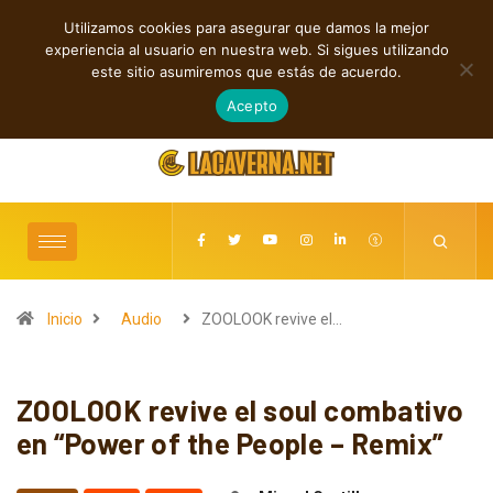
Utilizamos cookies para asegurar que damos la mejor
TENDENCIAS
experiencia al usuario en nuestra web. Si sigues utilizando
M3TIN presenta “Nuestra Historia Acabó” en español
este sitio asumiremos que estás de acuerdo.
agosto 6, 2026
Acepto
Inicio
Audio
ZOOLOOK revive el…
ZOOLOOK revive el soul combativo
en “Power of the People – Remix”