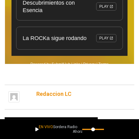
Redaccion LC
EN VIVO
Sordera Radio
Ahora suena