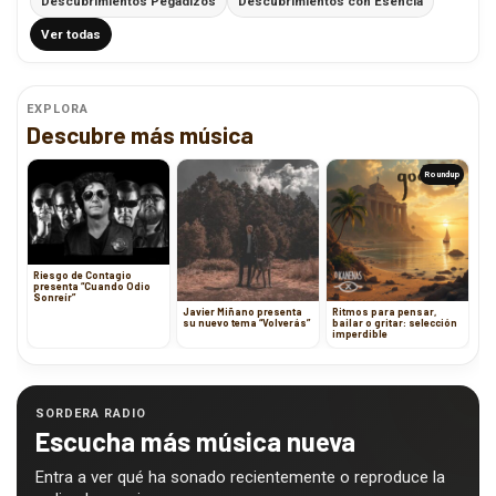
Descubrimientos Pegadizos
Descubrimientos con Esencia
Ver todas
EXPLORA
Descubre más música
Roundup
Riesgo de Contagio
presenta “Cuando Odio
Sonreír”
Javier Miñano presenta
Ritmos para pensar,
su nuevo tema “Volverás”
bailar o gritar: selección
imperdible
SORDERA RADIO
Escucha más música nueva
Entra a ver qué ha sonado recientemente o reproduce la