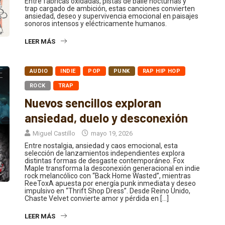
trap cargado de ambición, estas canciones convierten
ansiedad, deseo y supervivencia emocional en paisajes
sonoros intensos y eléctricamente humanos.
LEER MÁS
AUDIO
INDIE
POP
PUNK
RAP HIP HOP
ROCK
TRAP
Nuevos sencillos exploran
ansiedad, duelo y desconexión
Miguel Castillo
mayo 19, 2026
Entre nostalgia, ansiedad y caos emocional, esta
selección de lanzamientos independientes explora
distintas formas de desgaste contemporáneo. Fox
Maple transforma la desconexión generacional en indie
rock melancólico con “Back Home Wasted”, mientras
ReeToxA apuesta por energía punk inmediata y deseo
impulsivo en “Thrift Shop Dress”. Desde Reino Unido,
Chaste Velvet convierte amor y pérdida en […]
LEER MÁS