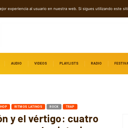
dillac
jor experiencia al usuario en nuestra web. Si sigues utilizando este s
AUDIO
VIDEOS
PLAYLISTS
RADIO
FESTIV
 HOP
RITMOS LATINOS
ROCK
TRAP
n y el vértigo: cuatro
ran mundos interiores