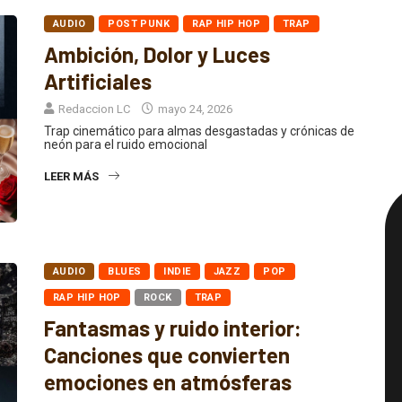
AUDIO
POST PUNK
RAP HIP HOP
TRAP
Ambición, Dolor y Luces
Artificiales
Redaccion LC
mayo 24, 2026
Trap cinemático para almas desgastadas y crónicas de
neón para el ruido emocional
LEER MÁS
AUDIO
BLUES
INDIE
JAZZ
POP
RAP HIP HOP
ROCK
TRAP
Fantasmas y ruido interior:
Canciones que convierten
emociones en atmósferas
Redaccion LC
mayo 23, 2026