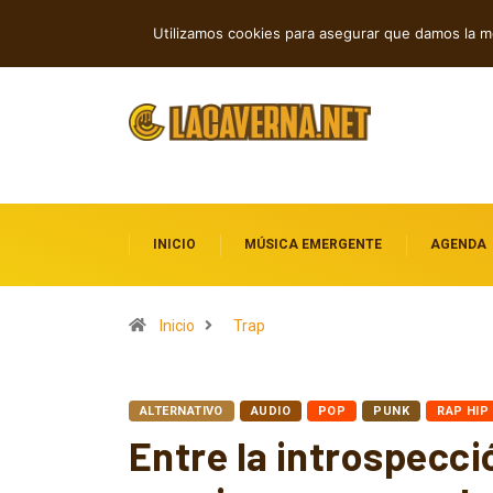
Grainville Train acelera con Cowboy Ca
TENDENCIAS
Utilizamos cookies para asegurar que damos la me
INICIO
MÚSICA EMERGENTE
AGENDA
Inicio
Trap
ALTERNATIVO
AUDIO
POP
PUNK
RAP HIP
Entre la introspecció
canciones que explo