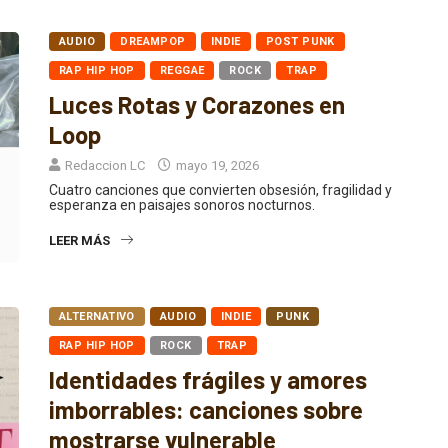
AUDIO
DREAMPOP
INDIE
POST PUNK
RAP HIP HOP
REGGAE
ROCK
TRAP
Luces Rotas y Corazones en
Loop
Redaccion LC
mayo 19, 2026
Cuatro canciones que convierten obsesión, fragilidad y
esperanza en paisajes sonoros nocturnos.
LEER MÁS
ALTERNATIVO
AUDIO
INDIE
PUNK
RAP HIP HOP
ROCK
TRAP
Identidades frágiles y amores
imborrables: canciones sobre
mostrarse vulnerable