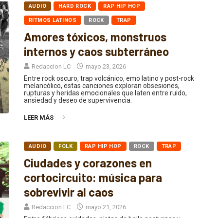
RITMOS LATINOS
ROCK
TRAP
Amores tóxicos, monstruos
internos y caos subterráneo
Redaccion LC
mayo 23, 2026
Entre rock oscuro, trap volcánico, emo latino y post-rock
melancólico, estas canciones exploran obsesiones,
rupturas y heridas emocionales que laten entre ruido,
ansiedad y deseo de supervivencia.
LEER MÁS
AUDIO
FOLK
RAP HIP HOP
ROCK
TRAP
Ciudades y corazones en
cortocircuito: música para
sobrevivir al caos
Redaccion LC
mayo 21, 2026
Entre fábricas oxidadas, pistas de baile nocturnas y