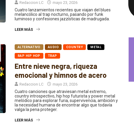
Cuatro lanzamientos recientes que viajan del blues
melancólico al trap nocturno, pasando por funk
luminoso y confesiones jazzísticas de madrugada.
LEER MÁS
ALTERNATIVO
AUDIO
COUNTRY
METAL
RAP HIP HOP
TRAP
Entre nieve negra, riqueza
emocional y himnos de acero
Redaccion LC
mayo 23, 2026
Cuatro canciones que atraviesan metal extremo,
country introspectivo, hip hop futurista y power metal
melódico para explorar furia, supervivencia, ambición y
la necesidad humana de encontrar algo que todavía
valga la pena proteger.
LEER MÁS
AUDIO
HARD ROCK
RAP HIP HOP