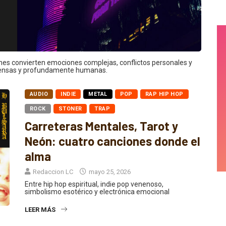
ones convierten emociones complejas, conflictos personales y
ntensas y profundamente humanas.
AUDIO
INDIE
METAL
POP
RAP HIP HOP
ROCK
STONER
TRAP
Carreteras Mentales, Tarot y
Neón: cuatro canciones donde el
alma
Redaccion LC
mayo 25, 2026
Entre hip hop espiritual, indie pop venenoso,
simbolismo esotérico y electrónica emocional
LEER MÁS