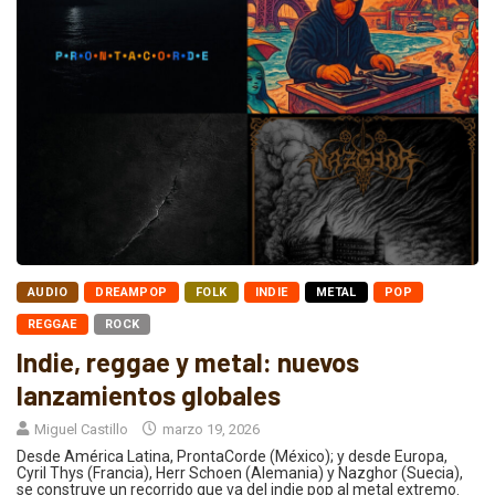
AUDIO
DREAMPOP
FOLK
INDIE
METAL
POP
REGGAE
ROCK
Indie, reggae y metal: nuevos
lanzamientos globales
Miguel Castillo
marzo 19, 2026
Desde América Latina, ProntaCorde (México); y desde Europa,
Cyril Thys (Francia), Herr Schoen (Alemania) y Nazghor (Suecia),
se construye un recorrido que va del indie pop al metal extremo.