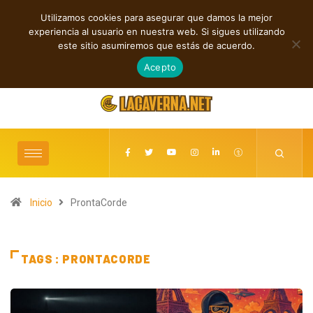
Utilizamos cookies para asegurar que damos la mejor
TENDENCIAS
experiencia al usuario en nuestra web. Si sigues utilizando
los y conexiones digitales
Baldy Crawler cuestiona el odio y la guerra en
este sitio asumiremos que estás de acuerdo.
“Hatred?”
agosto 8, 2026
Acepto
Inicio
ProntaCorde
TAGS : PRONTACORDE