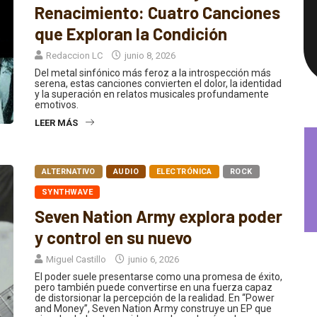
Renacimiento: Cuatro Canciones
que Exploran la Condición
Redaccion LC
junio 8, 2026
Del metal sinfónico más feroz a la introspección más
serena, estas canciones convierten el dolor, la identidad
y la superación en relatos musicales profundamente
emotivos.
LEER MÁS
ALTERNATIVO
AUDIO
ELECTRÓNICA
ROCK
SYNTHWAVE
Seven Nation Army explora poder
y control en su nuevo
Miguel Castillo
junio 6, 2026
El poder suele presentarse como una promesa de éxito,
pero también puede convertirse en una fuerza capaz
de distorsionar la percepción de la realidad. En “Power
and Money”, Seven Nation Army construye un EP que
gira alrededor de esa idea, explorando cómo la