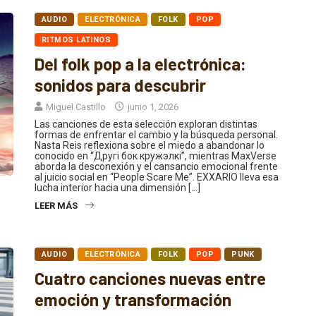
AUDIO
ELECTRÓNICA
FOLK
POP
RITMOS LATINOS
Del folk pop a la electrónica:
sonidos para descubrir
Miguel Castillo
junio 1, 2026
Las canciones de esta selección exploran distintas
formas de enfrentar el cambio y la búsqueda personal.
Nasta Reis reflexiona sobre el miedo a abandonar lo
conocido en “Другі бок кружэлкі”, mientras MaxVerse
aborda la desconexión y el cansancio emocional frente
al juicio social en “People Scare Me”. EXXARIO lleva esa
lucha interior hacia una dimensión […]
LEER MÁS
AUDIO
ELECTRÓNICA
FOLK
POP
PUNK
Cuatro canciones nuevas entre
emoción y transformación
Miguel Castillo
mayo 30, 2026