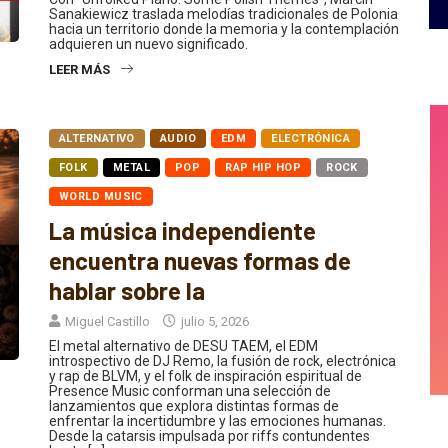
hacia un territorio donde la memoria y la contemplación
adquieren un nuevo significado.
LEER MÁS
ALTERNATIVO
AUDIO
EDM
ELECTRÓNICA
FOLK
METAL
POP
RAP HIP HOP
ROCK
WORLD MUSIC
La música independiente
encuentra nuevas formas de
hablar sobre la
Miguel Castillo
julio 5, 2026
El metal alternativo de DESU TAEM, el EDM
introspectivo de DJ Remo, la fusión de rock, electrónica
y rap de BLVM, y el folk de inspiración espiritual de
Presence Music conforman una selección de
lanzamientos que explora distintas formas de
enfrentar la incertidumbre y las emociones humanas.
Desde la catarsis impulsada por riffs contundentes
hasta […]