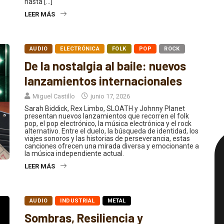
LEER MÁS
AUDIO
ELECTRÓNICA
FOLK
POP
ROCK
De la nostalgia al baile: nuevos
lanzamientos internacionales
Miguel Castillo
junio 17, 2026
Sarah Biddick, Rex Limbo, SLOATH y Johnny Planet
presentan nuevos lanzamientos que recorren el folk
pop, el pop electrónico, la música electrónica y el rock
alternativo. Entre el duelo, la búsqueda de identidad, los
viajes sonoros y las historias de perseverancia, estas
canciones ofrecen una mirada diversa y emocionante a
la música independiente actual.
LEER MÁS
AUDIO
INDUSTRIAL
METAL
Sombras, Resiliencia y