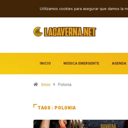
M3TIN presenta “Nuestra Historia Aca
TENDENCIAS
Utilizamos cookies para asegurar que damos la me
INICIO
MÚSICA EMERGENTE
AGENDA
Inicio
Polonia
TAGS : POLONIA