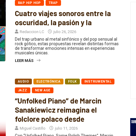
Cuatro viajes sonoros entre la
oscuridad, la pasión y la
Redaccion LC
julio 26, 2026
Del trap urbano al metal sinfónico y del pop sensual al
rock gótico, estas propuestas revelan distintas formas
de transformar emociones intensas en experiencias
musicales únicas.
LEER MÁS
AUDIO
ELECTRÓNICA
FOLK
INSTRUMENTAL
JAZZ
NEW AGE
“Unfolked Piano” de Marcin
Sanakiewicz reimagina el
folclore polaco desde
Miguel Castillo
julio 11, 2026
Con “Unfolked Piano. Some Polish Themes”, Marcin
Sanakiewicz traslada melodías tradicionales de Polonia