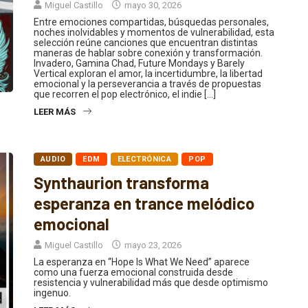
Entre emociones compartidas, búsquedas personales,
noches inolvidables y momentos de vulnerabilidad, esta
selección reúne canciones que encuentran distintas
maneras de hablar sobre conexión y transformación.
Invadero, Gamina Chad, Future Mondays y Barely
Vertical exploran el amor, la incertidumbre, la libertad
emocional y la perseverancia a través de propuestas
que recorren el pop electrónico, el indie […]
LEER MÁS
AUDIO
EDM
ELECTRÓNICA
POP
Synthaurion transforma
esperanza en trance melódico
emocional
Miguel Castillo
mayo 23, 2026
La esperanza en “Hope Is What We Need” aparece
como una fuerza emocional construida desde
resistencia y vulnerabilidad más que desde optimismo
ingenuo.
LEER MÁS