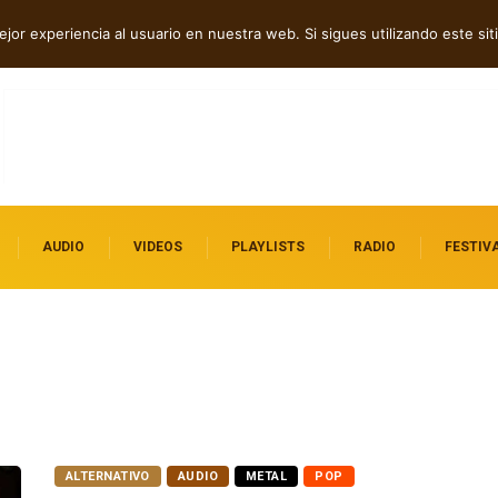
bó” en español
jor experiencia al usuario en nuestra web. Si sigues utilizando este s
AUDIO
VIDEOS
PLAYLISTS
RADIO
FESTIV
ALTERNATIVO
AUDIO
METAL
POP
RAP HIP HOP
TRAP