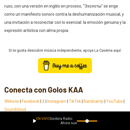
ruso, con una versión en inglés en proceso, “Эхолоты” se erige
como un manifiesto sonoro contra la deshumanización musical, y
una invitación a reconectar con lo esencial: la emoción genuina y la
expresión artística con alma propia.
Si te gusta descubrir música independiente, apoya La Caverna aquí:
Conecta con Golos KAA
Website
|
Facebook
|
X
|
Instagram
|
TikTok
|
Bandcamp
|
YouTube
|
Soundcloud
EN VIVO
Sordera Radio
Playlist Descubrimientos
Ahora suena