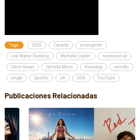
Tags:
2025
Canadá
emergente
Lee Walter Redding
Michelle Calder
newsnormal
Oliver Nolan
Ophelia Moon
Roundup
sencillo
single
Spotify
UK
USA
YouTube
Publicaciones Relacionadas