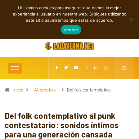
Utilizamos cookies para asegurar que damos la mejor
TENDENCIAS
experiencia al usuario en nuestra web. Si sigues utilizando
Rock, folk e indie: cuatro estrenos independientes por descubrir
este sitio asumiremos que estás de acuerdo.
agosto 7, 2026
Acepto
Inicio
Alternativo
Del folk contemplativo…
Del folk contemplativo al punk
contestatario: sonidos íntimos
para una generación cansada