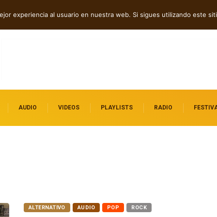
dependientes por descubrir
jor experiencia al usuario en nuestra web. Si sigues utilizando este s
AUDIO
VIDEOS
PLAYLISTS
RADIO
FESTIV
ALTERNATIVO
AUDIO
POP
ROCK
Mick J Clark y un mensaje de paz