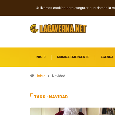
Rock, folk e indie: cuatro estrenos in
TENDENCIAS
Utilizamos cookies para asegurar que damos la me
INICIO
MÚSICA EMERGENTE
AGENDA
Inicio
Navidad
TAGS : NAVIDAD