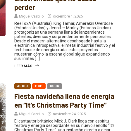
perder
Miguel Castillo
diciembre 1, 2025
ReeToxA (Australia), King Tamar, Amerakin Overdose
(Estados Unidos) y Jennifer Marley (Estados Unidos)
protagonizan una semana llena de lanzamientos
potentes, diversos y sorprendentemente personales.
Desde el modern alternative desahogado hasta la
electrónica introspectiva, el metal industrial festivo y el
tech house de energía cruda, estos proyectos
muestran cómo la escena global sigue expandiendo
sus límites […]
LEER MÁS
AUDIO
POP
ROCK
Fiesta navideña llena de energía
en “It’s Christmas Party Time”
Miguel Castillo
noviembre 24, 2025
El cantautor británico Mick J. Clark llega con espíritu
festivo y energía desbordante en su nuevo sencillo “It’s
Christmas Party Time”, una invitación directa a dejar
atrás las preocupaciones y abrazar por completo la