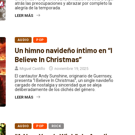
alegría de la temporada.
LEER MÁS
AUDIO
POP
Un himno navideño íntimo en “I
Believe In Christmas”
Miguel Castillo
noviembre 19, 2025
El cantautor Andy Sunshine, originario de Guernsey,
presenta “I Believe In Christmas”, un single navideño
cargado de nostalgia y sinceridad que se aleja
deliberadamente de los clichés del género.
LEER MÁS
AUDIO
POP
ROCK
“A New Year’s Wish” de Amelina: