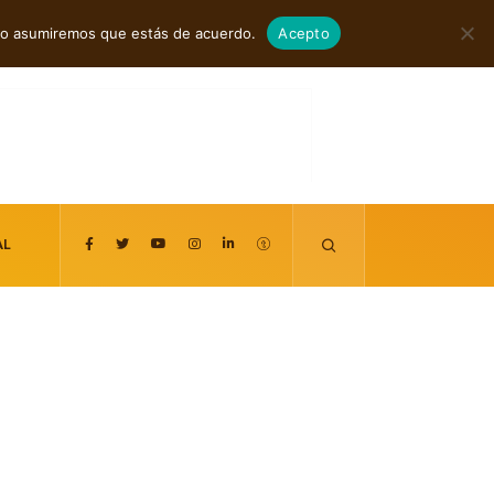
agosto 7, 2026
itio asumiremos que estás de acuerdo.
Acepto
AL