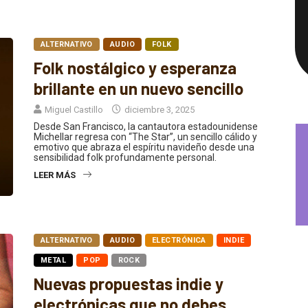
ALTERNATIVO
AUDIO
FOLK
Folk nostálgico y esperanza
brillante en un nuevo sencillo
Miguel Castillo
diciembre 3, 2025
Desde San Francisco, la cantautora estadounidense
Michellar regresa con “The Star”, un sencillo cálido y
emotivo que abraza el espíritu navideño desde una
sensibilidad folk profundamente personal.
LEER MÁS
ALTERNATIVO
AUDIO
ELECTRÓNICA
INDIE
METAL
POP
ROCK
Nuevas propuestas indie y
electrónicas que no debes