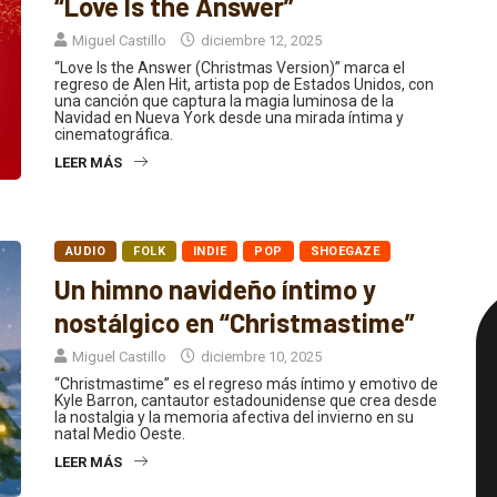
Miguel Castillo
diciembre 12, 2025
“Love Is the Answer (Christmas Version)” marca el
regreso de Alen Hit, artista pop de Estados Unidos, con
una canción que captura la magia luminosa de la
Navidad en Nueva York desde una mirada íntima y
cinematográfica.
LEER MÁS
AUDIO
FOLK
INDIE
POP
SHOEGAZE
Un himno navideño íntimo y
nostálgico en “Christmastime”
Miguel Castillo
diciembre 10, 2025
“Christmastime” es el regreso más íntimo y emotivo de
Kyle Barron, cantautor estadounidense que crea desde
la nostalgia y la memoria afectiva del invierno en su
natal Medio Oeste.
LEER MÁS