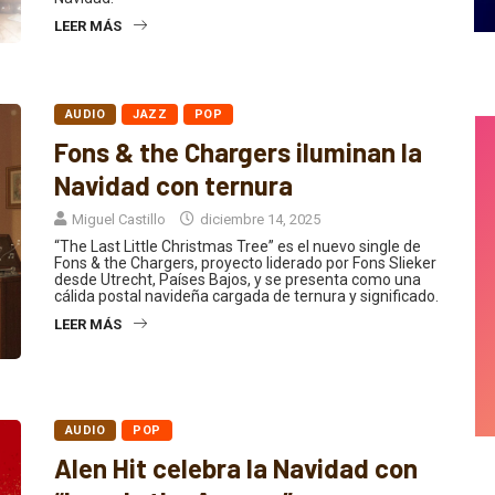
LEER MÁS
AUDIO
JAZZ
POP
Fons & the Chargers iluminan la
Navidad con ternura
Miguel Castillo
diciembre 14, 2025
“The Last Little Christmas Tree” es el nuevo single de
Fons & the Chargers, proyecto liderado por Fons Slieker
desde Utrecht, Países Bajos, y se presenta como una
cálida postal navideña cargada de ternura y significado.
LEER MÁS
AUDIO
POP
Alen Hit celebra la Navidad con
“Love Is the Answer”