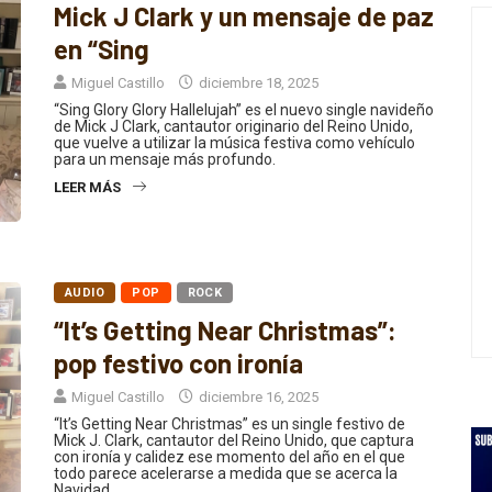
en “Sing
Miguel Castillo
diciembre 18, 2025
“Sing Glory Glory Hallelujah” es el nuevo single navideño
de Mick J Clark, cantautor originario del Reino Unido,
que vuelve a utilizar la música festiva como vehículo
para un mensaje más profundo.
LEER MÁS
AUDIO
POP
ROCK
“It’s Getting Near Christmas”:
pop festivo con ironía
Miguel Castillo
diciembre 16, 2025
“It’s Getting Near Christmas” es un single festivo de
Mick J. Clark, cantautor del Reino Unido, que captura
con ironía y calidez ese momento del año en el que
todo parece acelerarse a medida que se acerca la
Navidad.