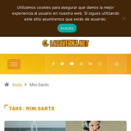
Utilizamos cookies para asegurar que damos la mejor
TENDENCIAS
experiencia al usuario en nuestra web. Si sigues utilizando
Cuatro canciones independientes entre folk, rock y pop
este sitio asumiremos que estás de acuerdo.
agosto 8, 2026
Acepto
Inicio
Mini Sants
TAGS : MINI SANTS