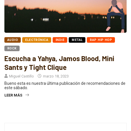
AUDIO
ELECTRÓNICA
INDIE
METAL
RAP HIP HOP
ROCK
Escucha a Yahya, Jamos Blood, Mini
Sants y Tight Clique
Miguel Castillo
marzo 18, 2023
Bueno esta es nuestra última publicación de recomendaciones de
este sábado.
LEER MÁS