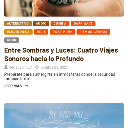
ALTERNATIVO
AUDIO
CUMBIA
DARK WAVE
ELECTRÓNICA
INDIE
POST PUNK
RITMOS LATINOS
ROCK
Entre Sombras y Luces: Cuatro Viajes
Sonoros hacia lo Profundo
Redaccion LC
octubre 29, 2025
Prepárate para sumergirte en atmósferas donde la oscuridad
también brilla.
LEER MÁS