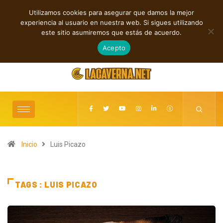
Utilizamos cookies para asegurar que damos la mejor
TENDENCIAS
experiencia al usuario en nuestra web. Si sigues utilizando
Rock, folk e indie: cuatro estrenos independientes por descubrir
este sitio asumiremos que estás de acuerdo.
agosto 7, 2026
Acepto
Inicio
Luis Picazo
TAGS : LUIS PICAZO