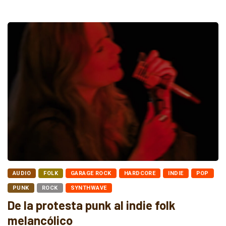
AUDIO
FOLK
GARAGE ROCK
HARDCORE
INDIE
POP
PUNK
ROCK
SYNTHWAVE
De la protesta punk al indie folk
melancólico