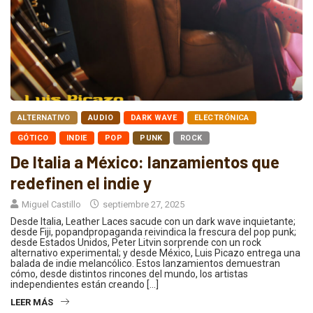
ALTERNATIVO
AUDIO
DARK WAVE
ELECTRÓNICA
GÓTICO
INDIE
POP
PUNK
ROCK
De Italia a México: lanzamientos que
redefinen el indie y
Miguel Castillo
septiembre 27, 2025
Desde Italia, Leather Laces sacude con un dark wave inquietante;
desde Fiji, popandpropaganda reivindica la frescura del pop punk;
desde Estados Unidos, Peter Litvin sorprende con un rock
alternativo experimental; y desde México, Luis Picazo entrega una
balada de indie melancólico. Estos lanzamientos demuestran
cómo, desde distintos rincones del mundo, los artistas
independientes están creando […]
LEER MÁS