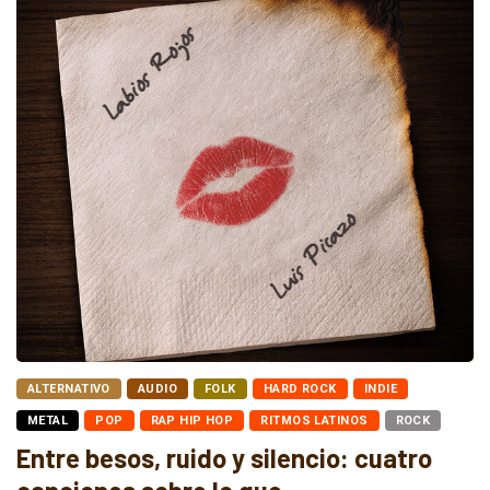
ALTERNATIVO
AUDIO
FOLK
HARD ROCK
INDIE
METAL
POP
RAP HIP HOP
RITMOS LATINOS
ROCK
Entre besos, ruido y silencio: cuatro