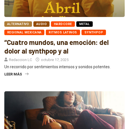
ALTERNATIVO
AUDIO
HARDCORE
METAL
REGIONAL MEXICANA
RITMOS LATINOS
SYNTHPOP
“Cuatro mundos, una emoción: del
dolor al synthpop y al
Redaccion LC
octubre 17, 2025
Un recorrido por sentimientos intensos y sonidos potentes.
LEER MÁS