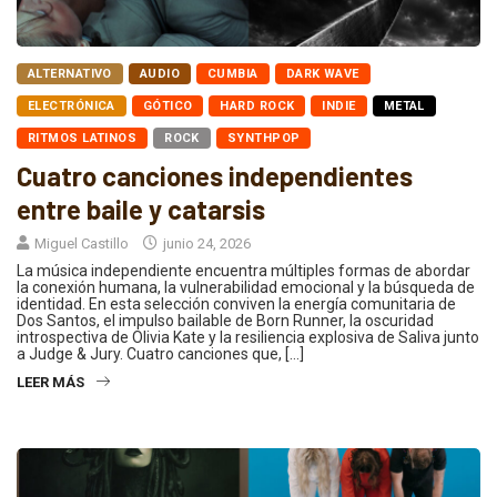
ALTERNATIVO
AUDIO
CUMBIA
DARK WAVE
ELECTRÓNICA
GÓTICO
HARD ROCK
INDIE
METAL
RITMOS LATINOS
ROCK
SYNTHPOP
Cuatro canciones independientes
entre baile y catarsis
Miguel Castillo
junio 24, 2026
La música independiente encuentra múltiples formas de abordar
la conexión humana, la vulnerabilidad emocional y la búsqueda de
identidad. En esta selección conviven la energía comunitaria de
Dos Santos, el impulso bailable de Born Runner, la oscuridad
introspectiva de Olivia Kate y la resiliencia explosiva de Saliva junto
a Judge & Jury. Cuatro canciones que, […]
LEER MÁS