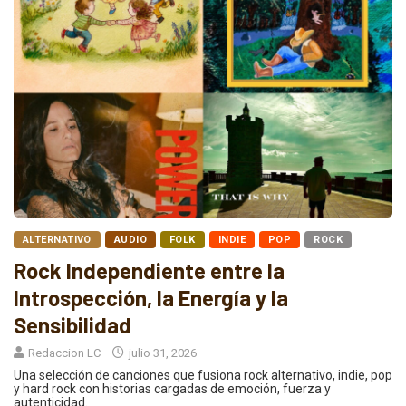
ALTERNATIVO
AUDIO
FOLK
INDIE
POP
ROCK
Rock Independiente entre la
Introspección, la Energía y la
Sensibilidad
Redaccion LC
julio 31, 2026
Una selección de canciones que fusiona rock alternativo, indie, pop
y hard rock con historias cargadas de emoción, fuerza y
autenticidad.