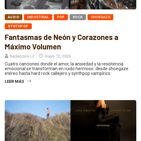
AUDIO
INDUSTRIAL
POP
ROCK
SHOEGAZE
SYNTHPOP
Fantasmas de Neón y Corazones a
Máximo Volumen
Redaccion LC
mayo 12, 2026
Cuatro canciones donde el amor, la ansiedad y la resistencia
emocional se transforman en ruido hermoso: desde shoegaze
etéreo hasta hard rock callejero y synthpop vampírico.
LEER MÁS