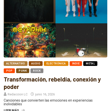
ALTERNATIVO
AUDIO
ELECTRÓNICA
INDIE
METAL
POP
PUNK
ROCK
Transformación, rebeldía, conexión y
poder
Redaccion LC
junio 16, 2026
Canciones que convierten las emociones en experiencias
inolvidables
LEER MÁS