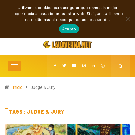
Utilizamos cookies para asegurar que damos la mejor
TENDENCIAS
experiencia al usuario en nuestra web. Si sigues utilizando
Cuatro lanzamientos independientes entre introspección y fuerza
este sitio asumiremos que estás de acuerdo.
agosto 6, 2026
Acepto
Inicio
Judge & Jury
TAGS : JUDGE & JURY