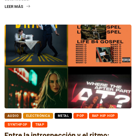
LEER MÁS
AUDIO
ELECTRÓNICA
METAL
POP
RAP HIP HOP
SYNTHPOP
TRAP
Entre la introspección y el ritmo: