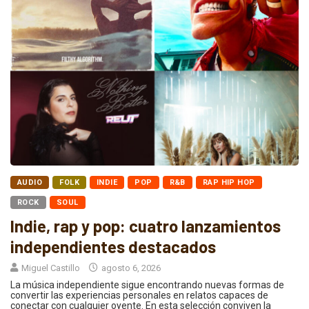
AUDIO
FOLK
INDIE
POP
R&B
RAP HIP HOP
ROCK
SOUL
Indie, rap y pop: cuatro lanzamientos
independientes destacados
Miguel Castillo
agosto 6, 2026
La música independiente sigue encontrando nuevas formas de
convertir las experiencias personales en relatos capaces de
conectar con cualquier oyente. En esta selección conviven la