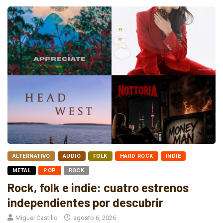
ALTERNATIVO
AUDIO
FOLK
HARD ROCK
INDIE
METAL
POP
ROCK
Rock, folk e indie: cuatro estrenos
independientes por descubrir
Miguel Castillo
agosto 6, 2026