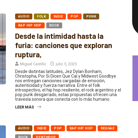
AUDIO
FOLK
INDIE
POP
PUNK
RAP HIP HOP
ROCK
Desde la intimidad hasta la
furia: canciones que exploran
ruptura,
Miguel Castillo
julio 5, 2025
Desde distintas latitudes, Jez Dylan Bonham,
Christopha, Por Si Dicen Que Caí y Midwest Goodbye
nos entregan canciones cargadas de emoción,
autenticidad y fuerza narrativa. Entre el folk
introspectivo, el hip hop resiliente, el rock argentino y el
pop punk desgarrado, estas propuestas ofrecen una
travesía sonora que conecta con lo más humano.
LEER MÁS
AUDIO
INDIE
POP
RAP HIP HOP
REGGAE
ROCK
SYNTHPOP