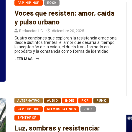
Voces que resisten: amor, caída
y pulso urbano
Redaccion LC
diciembre 20, 2025
Cuatro canciones que exploran la resistencia emocional
desde distintos frentes: el amor que desafía al tiempo,
la aceptación de la caída, el duelo transformado en
propósito y la constancia como forma de identidad.
LEER MÁS
ALTERNATIVO
AUDIO
INDIE
POP
PUNK
RAP HIP HOP
RITMOS LATINOS
ROCK
SYNTHPOP
Luz, sombras y resistencia: