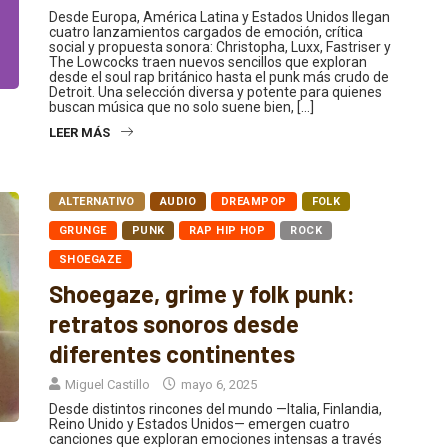
Desde Europa, América Latina y Estados Unidos llegan
cuatro lanzamientos cargados de emoción, crítica
social y propuesta sonora: Christopha, Luxx, Fastriser y
The Lowcocks traen nuevos sencillos que exploran
desde el soul rap británico hasta el punk más crudo de
Detroit. Una selección diversa y potente para quienes
buscan música que no solo suene bien, […]
LEER MÁS
ALTERNATIVO
AUDIO
DREAMPOP
FOLK
GRUNGE
PUNK
RAP HIP HOP
ROCK
SHOEGAZE
Shoegaze, grime y folk punk:
retratos sonoros desde
diferentes continentes
Miguel Castillo
mayo 6, 2025
Desde distintos rincones del mundo —Italia, Finlandia,
Reino Unido y Estados Unidos— emergen cuatro
canciones que exploran emociones intensas a través
del punk, shoegaze, grime y folk. Thelma’s Dream,