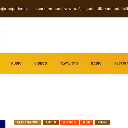
erra en “Hatred?”
jor experiencia al usuario en nuestra web. Si sigues utilizando este s
AUDIO
VIDEOS
PLAYLISTS
RADIO
FESTIV
ALTERNATIVO
AUDIO
GÓTICO
POP
PUNK
RAP HIP HOP
ROCK