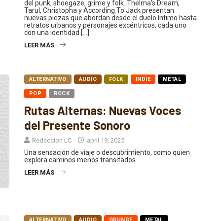
Tarul, Christopha y According To Jack presentan
nuevas piezas que abordan desde el duelo íntimo hasta
retratos urbanos y personajes excéntricos, cada uno
con una identidad […]
LEER MÁS
ALTERNATIVO
AUDIO
FOLK
INDIE
METAL
POP
ROCK
Rutas Alternas: Nuevas Voces
del Presente Sonoro
Redaccion LC
abril 19, 2025
Una sensación de viaje o descubrimiento, como quien
explora caminos menos transitados.
LEER MÁS
ALTERNATIVO
AUDIO
GRUNGE
METAL