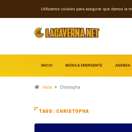
Baldy Crawler cuestiona el odio y la gu
TENDENCIAS
Utilizamos cookies para asegurar que damos la me
INICIO
MÚSICA EMERGENTE
AGENDA
Inicio
Christopha
TAGS : CHRISTOPHA