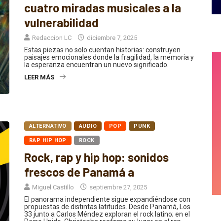
cuatro miradas musicales a la
vulnerabilidad
Redaccion LC
diciembre 7, 2025
Estas piezas no solo cuentan historias: construyen
paisajes emocionales donde la fragilidad, la memoria y
la esperanza encuentran un nuevo significado.
LEER MÁS
ALTERNATIVO
AUDIO
POP
PUNK
RAP HIP HOP
ROCK
Rock, rap y hip hop: sonidos
frescos de Panamá a
Miguel Castillo
septiembre 27, 2025
El panorama independiente sigue expandiéndose con
propuestas de distintas latitudes. Desde Panamá, Los
33 junto a Carlos Méndez exploran el rock latino; en el
Reino Unido, Christopha reafirma su lugar en el rap