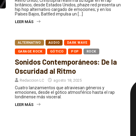
británico; desde Estados Unidos, phaze red presenta un
hip hop alternativo cargado de emociones; y en los
Países Bajos, Battled impulsa un […]
LEER MÁS
ALTERNATIVO
AUDIO
DARK WAVE
GARAGE ROCK
GÓTICO
POP
ROCK
Sonidos Contemporáneos: De la
Oscuridad al Ritmo
Redaccion LC
agosto 18, 2025
Cuatro lanzamientos que atraviesan géneros y
emociones, desde el gótico atmosférico hasta el rap
londinense más visceral.
LEER MÁS