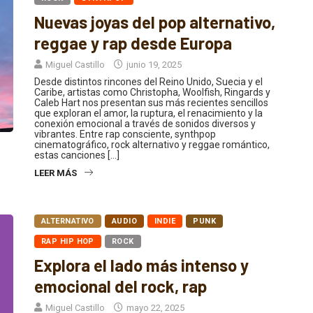
Nuevas joyas del pop alternativo,
reggae y rap desde Europa
Miguel Castillo
junio 19, 2025
Desde distintos rincones del Reino Unido, Suecia y el
Caribe, artistas como Christopha, Woolfish, Ringards y
Caleb Hart nos presentan sus más recientes sencillos
que exploran el amor, la ruptura, el renacimiento y la
conexión emocional a través de sonidos diversos y
vibrantes. Entre rap consciente, synthpop
cinematográfico, rock alternativo y reggae romántico,
estas canciones […]
LEER MÁS
ALTERNATIVO
AUDIO
INDIE
PUNK
RAP HIP HOP
ROCK
Explora el lado más intenso y
emocional del rock, rap
Miguel Castillo
mayo 22, 2025