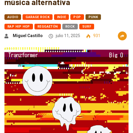
música alternativa
AUDIO
GARAGE ROCK
INDIE
POP
PUNK
RAP HIP HOP
REGGAETÓN
ROCK
SURF
Miguel Castillo
julio 11, 2025
931