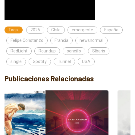
Tags:
2025
Chile
emergente
España
Felipe Constanzo
Francia
newsnormal
RedLight
Roundup
sencillo
Síbaris
single
Spotify
Tunnel
USA
Publicaciones Relacionadas