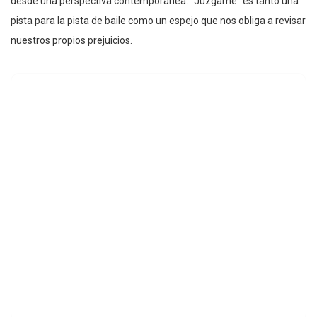
desde una perspectiva contemporánea. “Júzgame” es tanto una
pista para la pista de baile como un espejo que nos obliga a revisar
nuestros propios prejuicios.