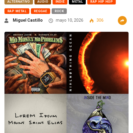
ALTERNATIVO
AUDIO
INDIE
METAL
RAP HIP HOP
RAP METAL
REGGAE
ROCK
Miguel Castillo
mayo 10, 2026
306