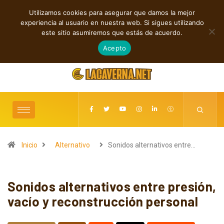
Utilizamos cookies para asegurar que damos la mejor
TENDENCIAS
experiencia al usuario en nuestra web. Si sigues utilizando
Entre la Melodía y la Rebeldía
este sitio asumiremos que estás de acuerdo.
agosto 9, 2026
Acepto
Inicio
Alternativo
Sonidos alternativos entre…
Sonidos alternativos entre presión,
vacío y reconstrucción personal