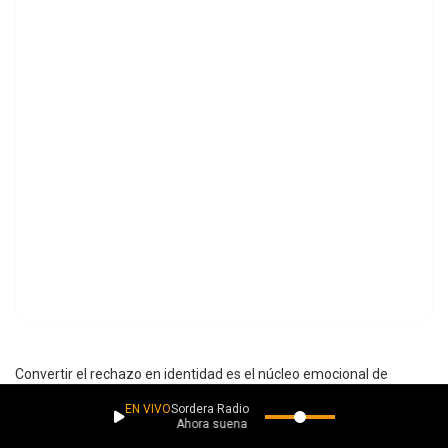
Convertir el rechazo en identidad es el núcleo emocional de
“Villain”, una canción que toma rumores, traiciones y juicios ajenos
EN VIVO
Sordera Radio
Ahora suena
para transformarlos en una declaración de resistencia feroz.