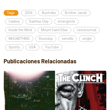
Tags:
2026
Australia
Brother Jacob
Caskey
Dashius Clay
emergente
Inside the Mind
Mount Saint Elias
newsnormal
NIHLNØTHING
Roundup
sencillo
single
Spotify
USA
YouTube
Publicaciones Relacionadas