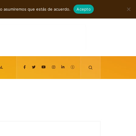
agosto 7, 2026
itio asumiremos que estás de acuerdo.
Acepto
AL