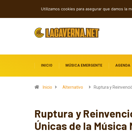
Indie, rap y pop: cuatro lanzamientos
TENDENCIAS
Utilizamos cookies para asegurar que damos la me
INICIO
MÚSICA EMERGENTE
AGENDA
Inicio
Alternativo
Ruptura y Reinvenci
Ruptura y Reinvenci
Únicas de la Música