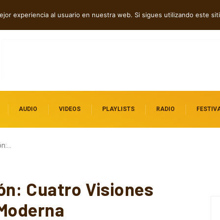
 independientes destacados
jor experiencia al usuario en nuestra web. Si sigues utilizando este s
AUDIO
VIDEOS
PLAYLISTS
RADIO
FESTIV
ón:…
ón: Cuatro Visiones
 Moderna