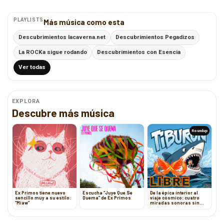
PLAYLISTS
Más música como esta
Descubrimientos lacaverna.net
Descubrimientos Pegadizos
La ROCKa sigue rodando
Descubrimientos con Esencia
Ver todas
EXPLORA
Descubre más música
Roundup
Ex Primos tiene nuevo
Escucha “Juye Que Se
De la épica interior al
sencillo muy a su estilo:
Quema” de Ex Primos
viaje cósmico: cuatro
“Miaw”
miradas sonoras sin
fronteras