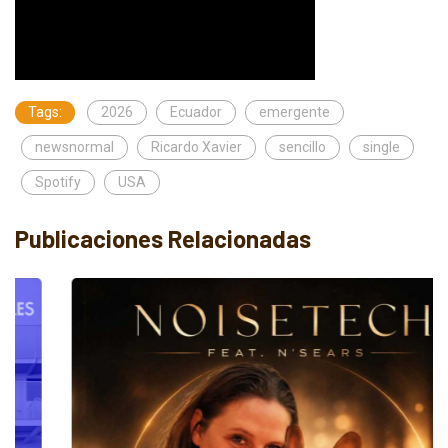
Tags:
2026
Ecuador
emergente
newsnormal
Ricardo Xavier
sencillo
single
Spotify
USA
Publicaciones Relacionadas