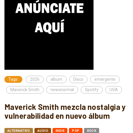
Tags:
2026
album
Disco
emergente
Maverick Smith
newsnormal
Spotify
USA
Maverick Smith mezcla nostalgia y
vulnerabilidad en nuevo álbum
ALTERNATIVO
AUDIO
INDIE
POP
ROCK