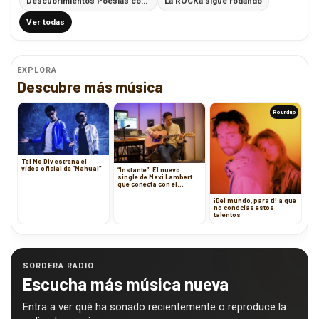
Descubrimientos Poesías con Ritmo
La ROCKa sigue rodando
Ver todas
EXPLORA
Descubre más música
Roundup
Tel No Div estrena el
vídeo oficial de “Nahual”
“Instante”: El nuevo
single de Maxi Lambert
que conecta con el
presente
¡Del mundo, para ti! a que
no conocías estos
talentos
SORDERA RADIO
Escucha más música nueva
Entra a ver qué ha sonado recientemente o reproduce la