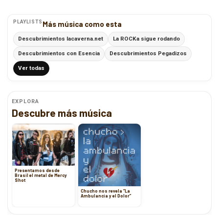
PLAYLISTS
Más música como esta
Descubrimientos lacaverna.net
La ROCKa sigue rodando
Descubrimientos con Esencia
Descubrimientos Pegadizos
Ver todas
EXPLORA
Descubre más música
Presentamos desde
Brasil el metal de Mercy
Shot
Chucho nos revela ”La
Ambulancia y el Dolor”