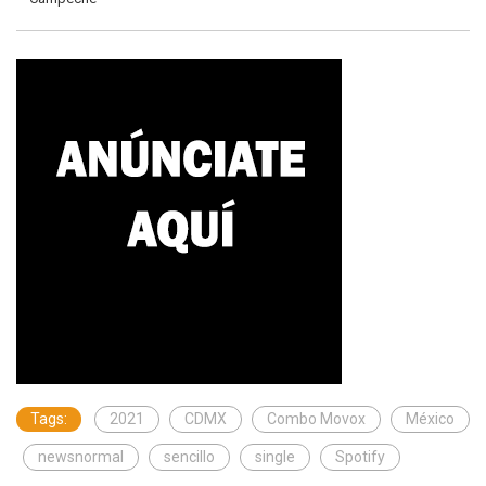
Tags:
2021
CDMX
Combo Movox
México
newsnormal
sencillo
single
Spotify