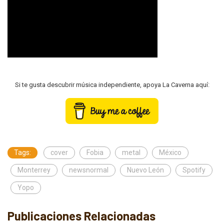
Si te gusta descubrir música independiente, apoya La Caverna aquí:
Tags:
cover
Fobia
metal
México
Monterrey
newsnormal
Nuevo León
Spotify
Yopo
Publicaciones Relacionadas