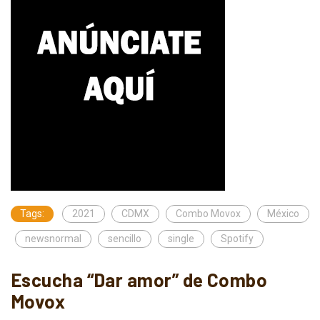
Tags:
2021
CDMX
Combo Movox
México
newsnormal
sencillo
single
Spotify
Escucha “Dar amor” de Combo
Movox