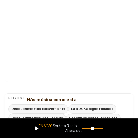
PLAYLISTS
Más música como esta
Descubrimientos lacaverna.net
La ROCKa sigue rodando
Descubrimientos con Esencia
Descubrimientos Pegadizos
EN VIVO
Sordera Radio
Ver todas
Ahora suena