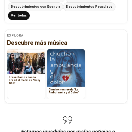
Descubrimientos con Esencia
Descubrimientos Pegadizos
Ver todas
EXPLORA
Descubre más música
Presentamos desde
Brasil el metal de Mercy
Shot
Chucho nos revela ”La
Ambulancia y el Dolor”
Estamos invadidos por malas noticias e