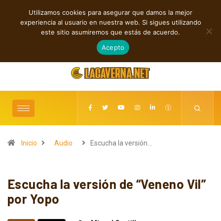
Utilizamos cookies para asegurar que damos la mejor
TENDENCIAS
experiencia al usuario en nuestra web. Si sigues utilizando
Rock, folk e indie: cuatro estrenos independientes por descubrir
este sitio asumiremos que estás de acuerdo.
agosto 7, 2026
Acepto
Inicio
Audio
Escucha la versión…
Escucha la versión de “Veneno Vil”
por Yopo