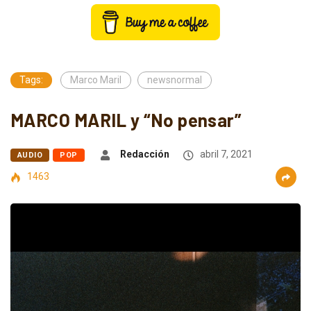
Tags:
Marco Maril
newsnormal
MARCO MARIL y “No pensar”
Redacción
abril 7, 2021
AUDIO
POP
1463