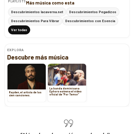
PLAYLISTS
Más música como esta
Descubrimientos lacaverna.net
Descubrimientos Pegadizos
Descubrimientos Para Vibrar
Descubrimientos con Esencia
Ver todas
EXPLORA
Descubre más música
La banda dominicana
Ephoro estrena el vídeo
Rayden, el artista de las
oficial de “Por Temor”
cien canciones.