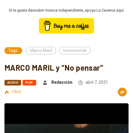
Si te gusta descubrir música independiente, apoya La Caverna aquí:
Tags:
Marco Maril
newsnormal
MARCO MARIL y “No pensar”
Redacción
abril 7, 2021
AUDIO
POP
1463