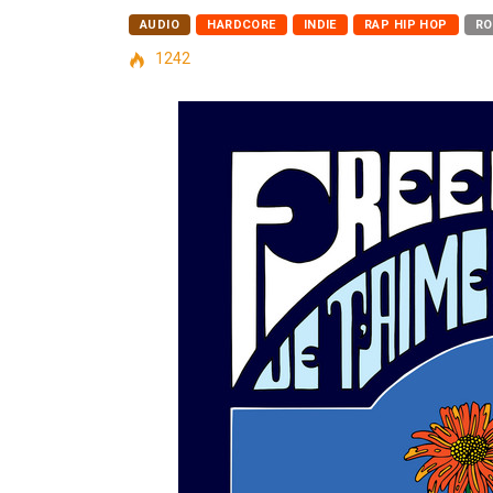
AUDIO
HARDCORE
INDIE
RAP HIP HOP
RO
1242