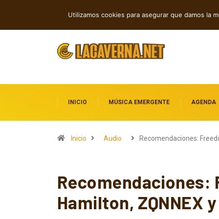
Andyvince reflexiona sobre el perdó
TENDENCIAS
Utilizamos cookies para asegurar que damos la me
INICIO
MÚSICA EMERGENTE
AGENDA
Inicio
Audio
Recomendaciones: Freed
Recomendaciones: F
Hamilton, ZQNNEX y