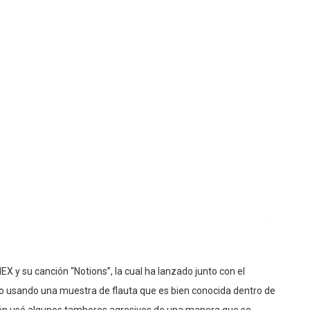
 y su canción “Notions”, la cual ha lanzado junto con el
tmo usando una muestra de flauta que es bien conocida dentro de
én usó algunos tambores agresivos de una manera que se