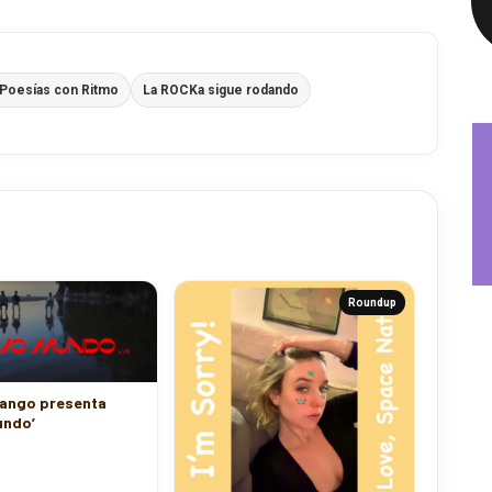
Poesías con Ritmo
La ROCKa sigue rodando
Roundup
dango presenta
undo’