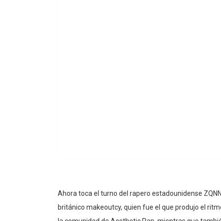
Ahora toca el turno del rapero estadounidense ZQNNEX
británico makeoutcy, quien fue el que produjo el ri
la comunidad de Aesthetic Rap, mientras que tambi