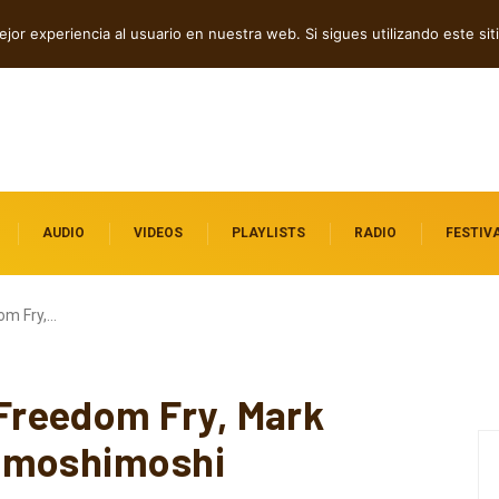
n en “WE MUST LEARN TO FORGIVE”
jor experiencia al usuario en nuestra web. Si sigues utilizando este s
AUDIO
VIDEOS
PLAYLISTS
RADIO
FESTIV
om Fry,…
reedom Fry, Mark
 moshimoshi