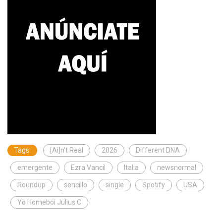
Tags:
[Ai]n't Real
2026
Different DNA
emergente
Ezra Vancil
Italia
newsnormal
Roundup
sencillo
single
Spotify
USA
Yo Homeboi Julius C