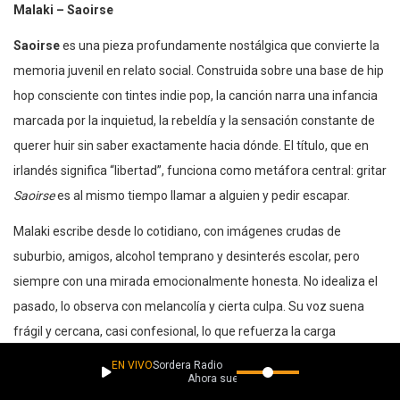
Malaki – Saoirse
Saoirse
es una pieza profundamente nostálgica que convierte la
memoria juvenil en relato social. Construida sobre una base de hip
hop consciente con tintes indie pop, la canción narra una infancia
marcada por la inquietud, la rebeldía y la sensación constante de
querer huir sin saber exactamente hacia dónde. El título, que en
irlandés significa “libertad”, funciona como metáfora central: gritar
Saoirse
es al mismo tiempo llamar a alguien y pedir escapar.
Malaki escribe desde lo cotidiano, con imágenes crudas de
suburbio, amigos, alcohol temprano y desinterés escolar, pero
siempre con una mirada emocionalmente honesta. No idealiza el
pasado, lo observa con melancolía y cierta culpa. Su voz suena
frágil y cercana, casi confesional, lo que refuerza la carga
emocional del tema.
EN VIVO
Sordera Radio
Ahora suena
Como artista,
Malaki
destaca por unir introspección personal con