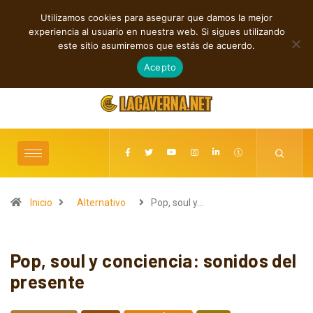
Utilizamos cookies para asegurar que damos la mejor
TENDENCIAS
experiencia al usuario en nuestra web. Si sigues utilizando
Indie rock, folk y electrónica: estrenos independientes destacados
este sitio asumiremos que estás de acuerdo.
agosto 6, 2026
Acepto
Inicio
Alternativo
Pop, soul y…
Pop, soul y conciencia: sonidos del
presente