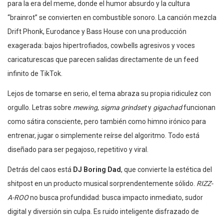
para la era del meme, donde el humor absurdo y la cultura
“brainrot” se convierten en combustible sonoro. La canción mezcla
Drift Phonk, Eurodance y Bass House con una producción
exagerada: bajos hipertrofiados, cowbells agresivos y voces
caricaturescas que parecen salidas directamente de un feed
infinito de TikTok.
Lejos de tomarse en serio, el tema abraza su propia ridiculez con
orgullo. Letras sobre
mewing
,
sigma grindset
y
gigachad
funcionan
como sátira consciente, pero también como himno irónico para
entrenar, jugar o simplemente reírse del algoritmo. Todo está
diseñado para ser pegajoso, repetitivo y viral.
Detrás del caos está
DJ Boring Dad
, que convierte la estética del
shitpost en un producto musical sorprendentemente sólido.
RIZZ-
A-ROO
no busca profundidad: busca impacto inmediato, sudor
digital y diversión sin culpa. Es ruido inteligente disfrazado de