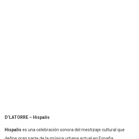
D’LATORRE – Hispalis
Hispalis
es una celebración sonora del mestizaje cultural que
define gran parte de la música urbana actual en España.