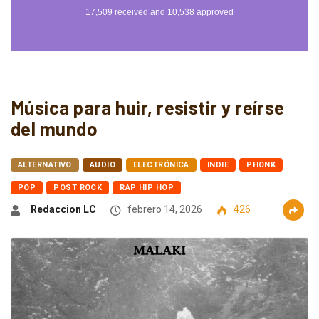
Música para huir, resistir y reírse
del mundo
ALTERNATIVO
AUDIO
ELECTRÓNICA
INDIE
PHONK
POP
POST ROCK
RAP HIP HOP
Redaccion LC
febrero 14, 2026
426