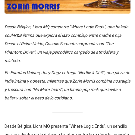
Desde Bélgica, Liora MQ comparte “Where Logic Ends”, una balada
soul-R&B íntima que explora el lazo complejo entre madre e hija.
Desde el Reino Unido, Cosmic Serpents sorprende con “The
Phantom Driver”, un viaje psicodélico cargado de atmósfera y
misterio.
En Estados Unidos, Joey Dogz entrega “Netflix & Chill”, una pieza de
indie íntima y honesta, mientras que Zorin Morris combina nostalgia
y frescura con “No More Tears”, un himno pop rock que invita a
bailar y soltar el peso de lo cotidiano.
Desde Bélgica, Liora MQ presenta “Where Logic Ends”, un sencillo
que se adentra en la delicada frontera entre la razón y la emoción.