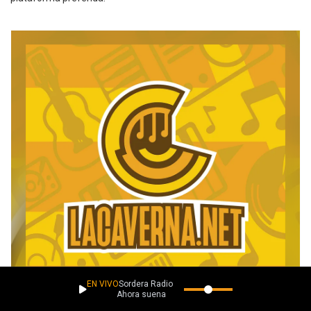
EN VIVO
Sordera Radio
Ahora suena