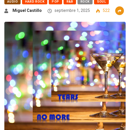
AUDIO
HARD ROCK
POP
R&B
ROCK
SOUL
Miguel Castillo
septiembre 1, 2025
522