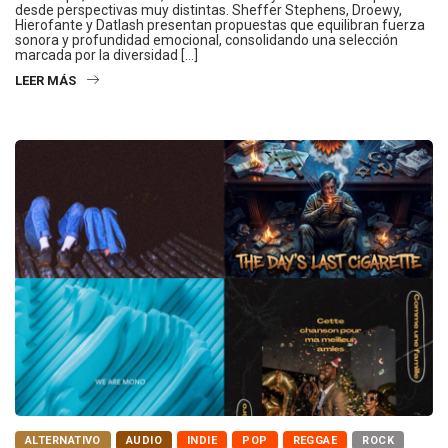
desde perspectivas muy distintas. Sheffer Stephens, Droewy,
Hierofante y Datlash presentan propuestas que equilibran fuerza
sonora y profundidad emocional, consolidando una selección
marcada por la diversidad […]
LEER MÁS
ALTERNATIVO
AUDIO
INDIE
POP
REGGAE
ROCK