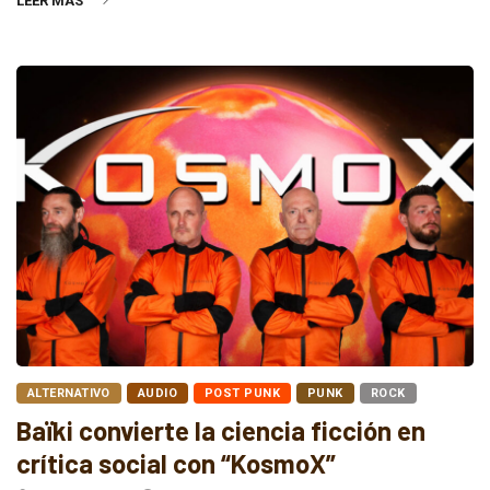
LEER MÁS
ALTERNATIVO
AUDIO
POST PUNK
PUNK
ROCK
Baïki convierte la ciencia ficción en
crítica social con “KosmoX”