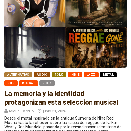
ALTERNATIVO
AUDIO
FOLK
INDIE
JAZZ
METAL
POP
REGGAE
ROCK
La memoria y la identidad
protagonizan esta selección musical
Miguel Castillo
junio 21, 2026
Desde el metal inspirado en la antigua Sumeria de Nine Red
Moons hasta la reflexión sobre las raíces del reggae de PJ Far-
West y Ras Mundele, pasando por la reivindicación identitaria de