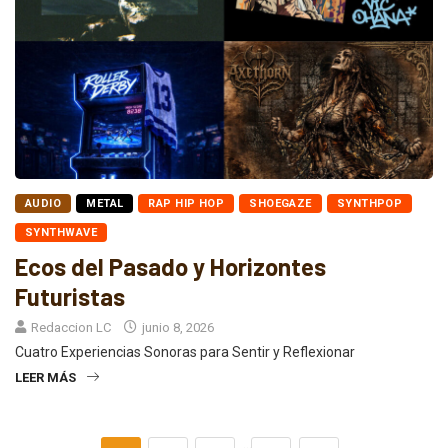
AUDIO
METAL
RAP HIP HOP
SHOEGAZE
SYNTHPOP
SYNTHWAVE
Ecos del Pasado y Horizontes
Futuristas
Redaccion LC
junio 8, 2026
Cuatro Experiencias Sonoras para Sentir y Reflexionar
LEER MÁS
…