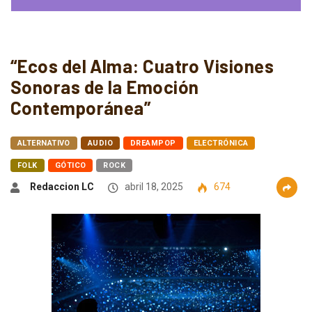
“Ecos del Alma: Cuatro Visiones
Sonoras de la Emoción
Contemporánea”
ALTERNATIVO
AUDIO
DREAMPOP
ELECTRÓNICA
FOLK
GÓTICO
ROCK
Redaccion LC
abril 18, 2025
674