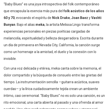
“Baby Blues” es una joya introspectiva del folk contemporáneo
que encapsula la esencia más pura del
folk acústico de los años
60 y 70
, evocando el espíritu de
Nick Drake
,
Joan Baez
y
Vashti
Bunyan
. Bajo el alias
meka
, la artista Melissa Lingo transforma
experiencias personales en piezas poéticas cargadas de
melancolía, espiritualidad y belleza desgarradora. Escrita durante
un día de primavera en Nevada City, California, la canción surge
como un homenaje a la amistad, el duelo y la conexión con lo
invisible.
Con una voz delicada y etérea, meka canta sobre la memoria, el
dolor compartido y la búsqueda de consuelo entre las grietas del
tiempo. La instrumentación sencilla —guitarra acústica, suaves
cuerdas— y la lírica cuidadosamente tejida crean un ambiente
íntimo, casi ceremonial. “Baby Blues” no es solo una canción, es un
rito emocional, una carta abierta al pasado y una ofrenda al amor