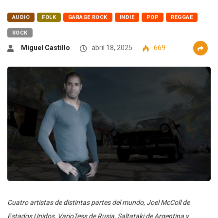
AUDIO
FOLK
GARAGE ROCK
INDIE
POP
REGGAE
ROCK
Miguel Castillo
abril 18, 2025
669
Cuatro artistas de distintas partes del mundo, Joel McColl de
Estados Unidos, VarioTess de Rusia, Saltataki de Argentina y