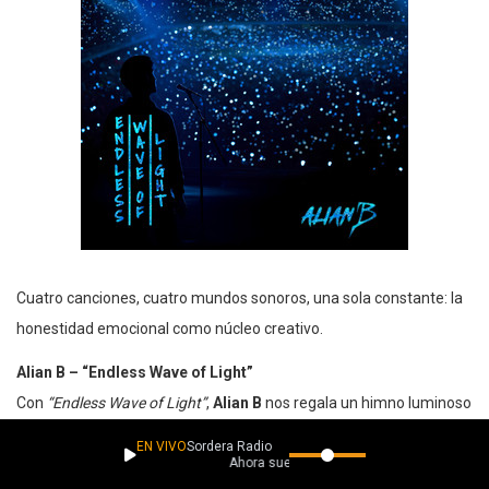
Cuatro canciones, cuatro mundos sonoros, una sola constante: la
honestidad emocional como núcleo creativo.
Alian B – “Endless Wave of Light”
Con
“Endless Wave of Light”
,
Alian B
nos regala un himno luminoso
de
dance pop y nu-disco
que trasciende fronteras, idiomas y
EN VIVO
Sordera Radio
Ahora suena
culturas. Esta canción es una ola de energía vibrante que invita a la