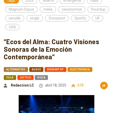
Tags:
2025
Alian B
emergente
Italia
Magnum Dopus
meka
newsnormal
Roundup
sencillo
single
Snowpoet
Spotify
UK
USA
“Ecos del Alma: Cuatro Visiones
Sonoras de la Emoción
Contemporánea”
ALTERNATIVO
AUDIO
DREAMPOP
ELECTRÓNICA
FOLK
GÓTICO
ROCK
Redaccion LC
abril 18, 2025
674