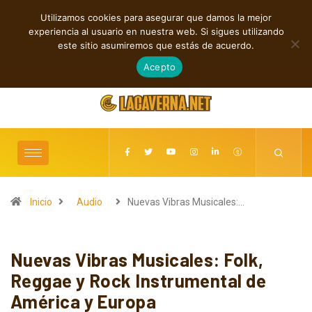
Utilizamos cookies para asegurar que damos la mejor
TENDENCIAS
experiencia al usuario en nuestra web. Si sigues utilizando
M3TIN presenta “Nuestra Historia Acabó” en español
este sitio asumiremos que estás de acuerdo.
agosto 6, 2026
Acepto
Inicio
Audio
Nuevas Vibras Musicales:…
Nuevas Vibras Musicales: Folk,
Reggae y Rock Instrumental de
América y Europa