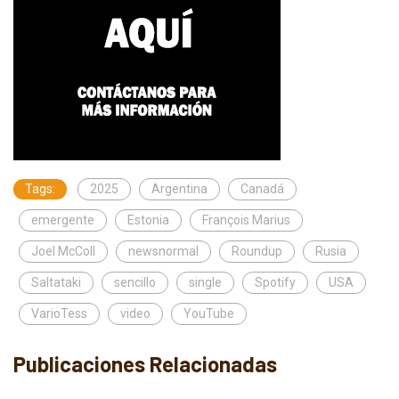
Tags:
2025
Argentina
Canadá
emergente
Estonia
François Marius
Joel McColl
newsnormal
Roundup
Rusia
Saltataki
sencillo
single
Spotify
USA
VarioTess
video
YouTube
Publicaciones Relacionadas