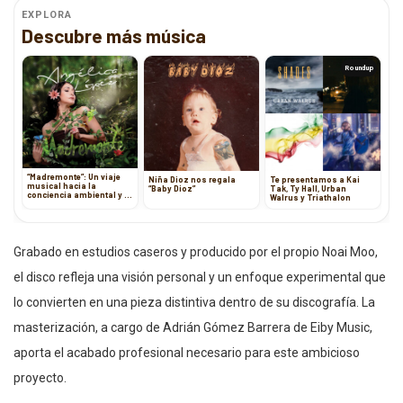
EXPLORA
Descubre más música
Roundup
“Madremonte”: Un viaje
Niña Dioz nos regala
Te presentamos a Kai
musical hacia la
“Baby Dioz”
Tak, Ty Hall, Urban
conciencia ambiental y la
Walrus y Triathalon
tradición colombiana
Grabado en estudios caseros y producido por el propio Noai Moo,
el disco refleja una visión personal y un enfoque experimental que
lo convierten en una pieza distintiva dentro de su discografía. La
masterización, a cargo de Adrián Gómez Barrera de Eiby Music,
aporta el acabado profesional necesario para este ambicioso
proyecto.