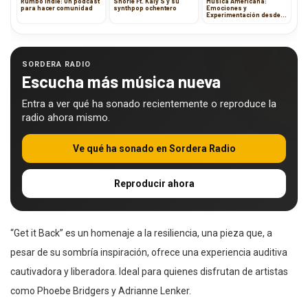
Rumbo Indie: Un podcast
Shorie Ft. Kaiy S y su
Música Americana:
para hacer comunidad
synthpop ochentero
Emociones y
Experimentación desde
Estados Unidos
SORDERA RADIO
Escucha más música nueva
Entra a ver qué ha sonado recientemente o reproduce la
radio ahora mismo.
Ve qué ha sonado en Sordera Radio
Reproducir ahora
“Get it Back” es un homenaje a la resiliencia, una pieza que, a
pesar de su sombría inspiración, ofrece una experiencia auditiva
cautivadora y liberadora. Ideal para quienes disfrutan de artistas
como Phoebe Bridgers y Adrianne Lenker.