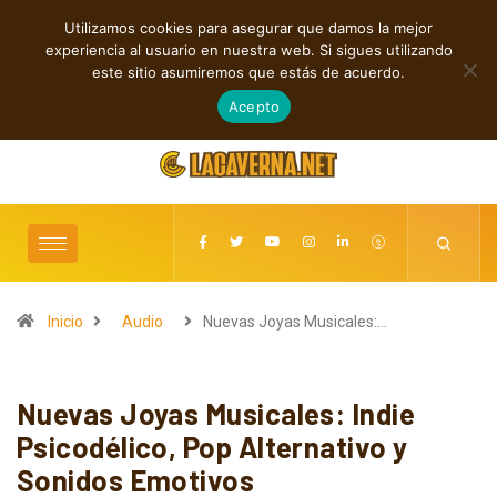
Utilizamos cookies para asegurar que damos la mejor
TENDENCIAS
experiencia al usuario en nuestra web. Si sigues utilizando
Sonidos que Cruzan Fronteras
este sitio asumiremos que estás de acuerdo.
agosto 10, 2026
Acepto
Inicio
Audio
Nuevas Joyas Musicales:…
Nuevas Joyas Musicales: Indie
Psicodélico, Pop Alternativo y
Sonidos Emotivos