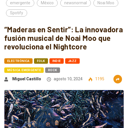
emergente
México
newsnormal
Noai Moo
Spotify
“Maderas en Sentir”: La innovadora
fusión musical de Noai Moo que
revoluciona el Nightcore
ELECTRÓNICA
FOLK
INDIE
JAZZ
MÚSICA EMERGENTE
ROCK
Miguel Castillo
agosto 10, 2024
1195