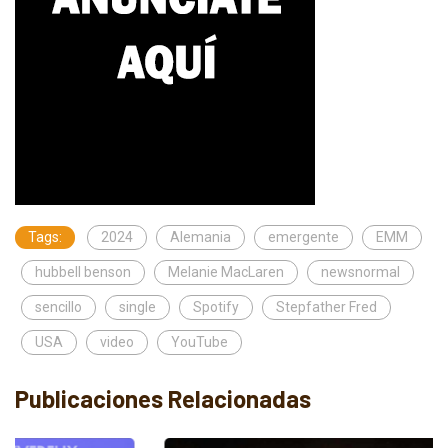
Tags:
2024
Alemania
emergente
EMM
hubbell benson
Melanie MacLaren
newsnormal
sencillo
single
Spotify
Stepfather Fred
USA
video
YouTube
Publicaciones Relacionadas