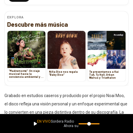
EXPLORA
Descubre más música
Roundup
“Madremonte”: Un viaje
Niña Dioz nos regala
Te presentamos a Kai
musical hacia la
“Baby Dioz”
Tak, Ty Hall, Urban
conciencia ambiental y la
Walrus y Triathalon
tradición colombiana
Grabado en estudios caseros y producido por el propio Noai Moo,
el disco refleja una visión personal y un enfoque experimental que
lo convierten en una pieza distintiva dentro de su discografía. La
masterización, a cargo de Adrián Gómez Barrera de Eiby Music,
EN VIVO
Sordera Radio
Ahora suena
aporta el acabado profesional necesario para este ambicioso