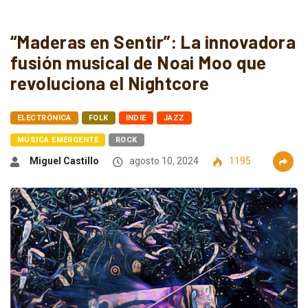
“Maderas en Sentir”: La innovadora
fusión musical de Noai Moo que
revoluciona el Nightcore
ELECTRÓNICA
FOLK
INDIE
JAZZ
MÚSICA EMERGENTE
ROCK
Miguel Castillo
agosto 10, 2024
1195