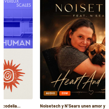
AUDIO
EDM
Noisetech y N’Sears unen amor y trance...