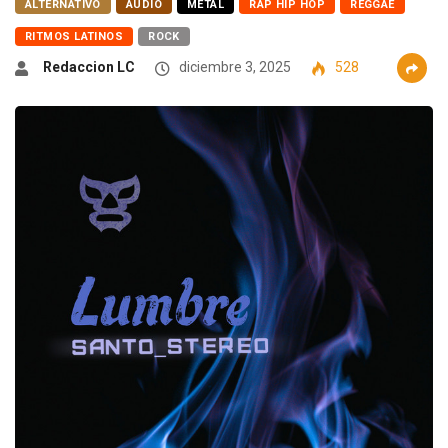
ALTERNATIVO
AUDIO
METAL
RAP HIP HOP
REGGAE
RITMOS LATINOS
ROCK
Redaccion LC
diciembre 3, 2025
528