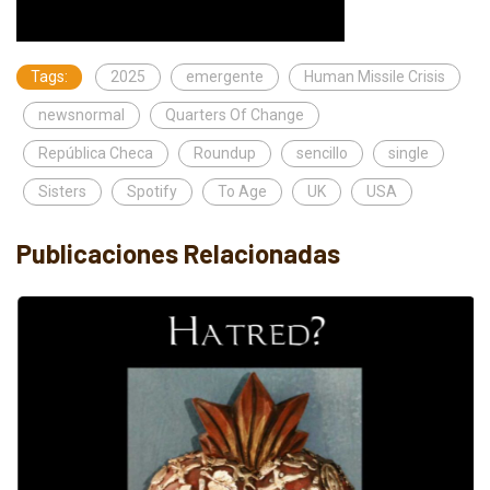
Tags:
2025
emergente
Human Missile Crisis
newsnormal
Quarters Of Change
República Checa
Roundup
sencillo
single
Sisters
Spotify
To Age
UK
USA
Publicaciones Relacionadas