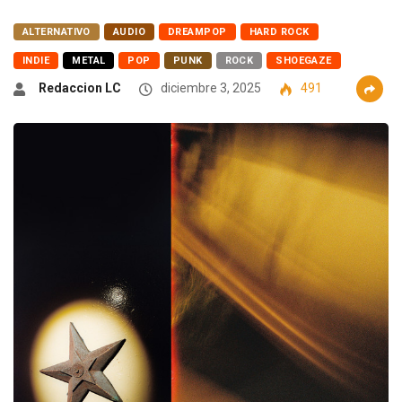
ALTERNATIVO
AUDIO
DREAMPOP
HARD ROCK
INDIE
METAL
POP
PUNK
ROCK
SHOEGAZE
Redaccion LC
diciembre 3, 2025
491