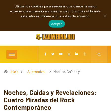
Utilizamos cookies para asegurar que damos la mejor
TENDENCIAS
experiencia al usuario en nuestra web. Si sigues utilizando
Cuatro canciones independientes entre folk, rock y pop
este sitio asumiremos que estás de acuerdo.
agosto 8, 2026
Acepto
Inicio
Alternativo
Noches, Caídas y…
Noches, Caídas y Revelaciones:
Cuatro Miradas del Rock
Contemporáneo