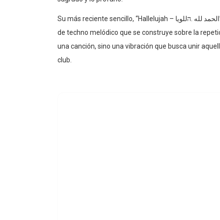
Su más reciente sencillo, “Hallelujah – الحمد لله .הللويا”, es una inmersión profunda en el mantra-electronic, un estilo
de techno melódico que se construye sobre la repeti
una canción, sino una vibración que busca unir aquell
club.