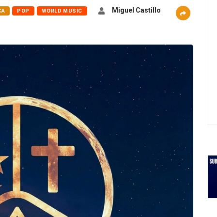
Miguel Castillo
CA
POP
WORLD MUSIC