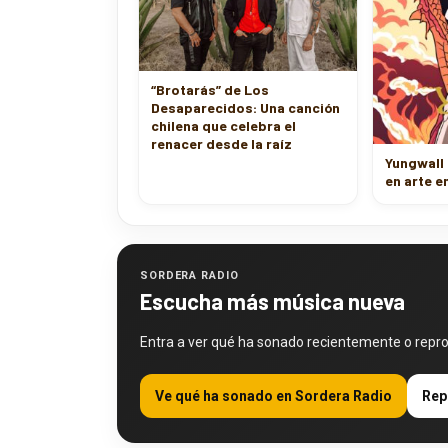
“Brotarás” de Los
Desaparecidos: Una canción
chilena que celebra el
renacer desde la raíz
Yungwall
en arte e
SORDERA RADIO
Escucha más música nueva
Entra a ver qué ha sonado recientemente o repr
Ve qué ha sonado en Sordera Radio
Rep