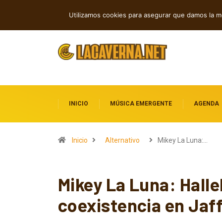
M3TIN presenta “Nuestra Historia Aca
TENDENCIAS
Utilizamos cookies para asegurar que damos la me
INICIO
MÚSICA EMERGENTE
AGENDA
Inicio
Alternativo
Mikey La Luna:…
Mikey La Luna: Halle
coexistencia en Jaf