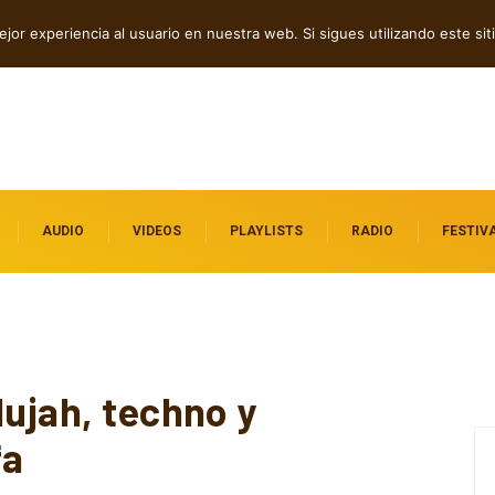
bó” en español
jor experiencia al usuario en nuestra web. Si sigues utilizando este s
AUDIO
VIDEOS
PLAYLISTS
RADIO
FESTIV
lujah, techno y
fa