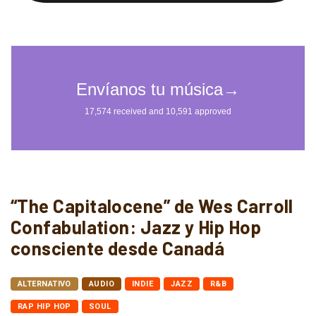
“The Capitalocene” de Wes Carroll
Confabulation: Jazz y Hip Hop
consciente desde Canadá
ALTERNATIVO
AUDIO
INDIE
JAZZ
R&B
RAP HIP HOP
SOUL