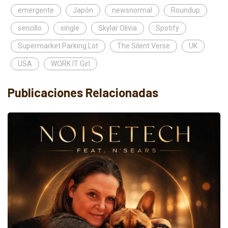
emergente
Japón
newsnormal
Roundup
sencillo
single
Skylar Olivia
Spotify
Supermarket Parking Lot
The Silent Verse
UK
USA
WORK IT Girl
Publicaciones Relacionadas