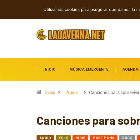
M3TIN presenta “Nuestra Historia Aca
TENDENCIAS
Utilizamos cookies para asegurar que damos la me
INICIO
MÚSICA EMERGENTE
AGENDA
Inicio
Audio
Canciones para sobrevivi
Canciones para sobre
AUDIO
FOLK
INDIE
POST PUNK
ROCK