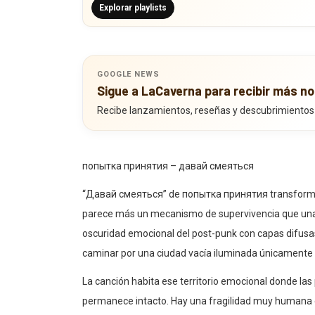
GOOGLE NEWS
Sigue a LaCaverna para recibir más no
Recibe lanzamientos, reseñas y descubrimientos
попытка принятия – давай смеяться
“Давай смеяться” de попытка принятия transforma la
parece más un mecanismo de supervivencia que una e
oscuridad emocional del post-punk con capas difus
caminar por una ciudad vacía iluminada únicamente p
La canción habita ese territorio emocional donde las
permanece intacto. Hay una fragilidad muy humana e
que parecen venir desde otra habitación o desde un 