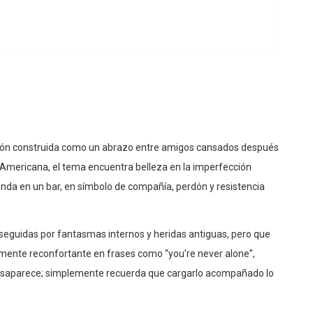
ión construida como un abrazo entre amigos cansados después
l Americana, el tema encuentra belleza en la imperfección
onda en un bar, en símbolo de compañía, perdón y resistencia
rseguidas por fantasmas internos y heridas antiguas, pero que
mente reconfortante en frases como “you’re never alone”,
r desaparece; simplemente recuerda que cargarlo acompañado lo
na, vasos chocando y conversaciones sinceras bajo luces