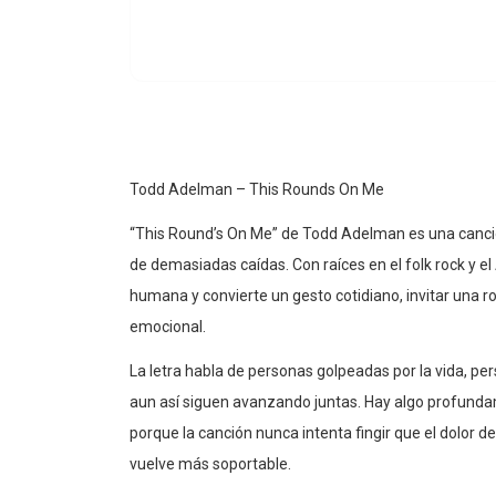
Todd Adelman – This Rounds On Me
“This Round’s On Me” de Todd Adelman es una canc
de demasiadas caídas. Con raíces en el folk rock y e
humana y convierte un gesto cotidiano, invitar una r
emocional.
La letra habla de personas golpeadas por la vida, pe
aun así siguen avanzando juntas. Hay algo profunda
porque la canción nunca intenta fingir que el dolo
vuelve más soportable.
Musicalmente transmite calidez de carretera noctur