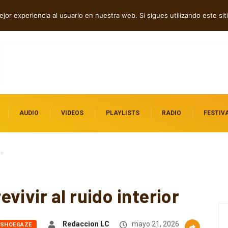
bó” en español
jor experiencia al usuario en nuestra web. Si sigues utilizando este s
AUDIO
VIDEOS
PLAYLISTS
RADIO
FESTIV
r…
vivir al ruido interior
Redaccion LC
mayo 21, 2026
SHOEGAZE