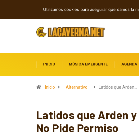
Grainville Train acelera con Cowboy Ca
TENDENCIAS
Utilizamos cookies para asegurar que damos la me
INICIO
MÚSICA EMERGENTE
AGENDA
Inicio
Alternativo
Latidos que Arden…
Latidos que Arden y
No Pide Permiso