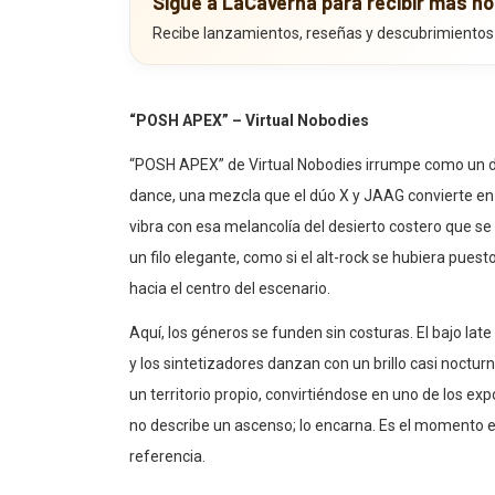
Sigue a LaCaverna para recibir más no
Recibe lanzamientos, reseñas y descubrimientos
“POSH APEX” – Virtual Nobodies
“POSH APEX” de Virtual Nobodies irrumpe como un dest
dance, una mezcla que el dúo X y JAAG convierte en u
vibra con esa melancolía del desierto costero que se
un filo elegante, como si el alt-rock se hubiera pue
hacia el centro del escenario.
Aquí, los géneros se funden sin costuras. El bajo late
y los sintetizadores danzan con un brillo casi noctur
un territorio propio, convirtiéndose en uno de los e
no describe un ascenso; lo encarna. Es el momento e
referencia.