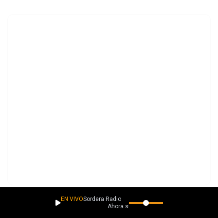
EN VIVO
Sordera Radio
Ahora suena
PLAYLISTS
Más música como esta