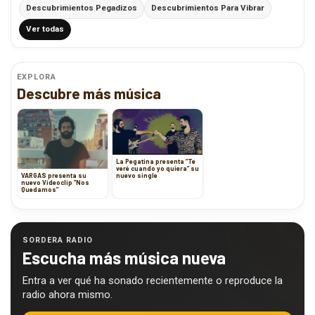
Descubrimientos Pegadizos
Descubrimientos Para Vibrar
Ver todas
EXPLORA
Descubre más música
La Pegatina presenta ”Te
veré cuando yo quiera” su
nuevo single
VARGAS presenta su
nuevo Videoclip ”Nos
Quedamos”
SORDERA RADIO
Escucha más música nueva
Entra a ver qué ha sonado recientemente o reproduce la
radio ahora mismo.