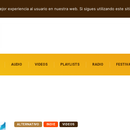
, post rock y punk
Rock, folk e indie: cuatro estrenos independientes por
jor experiencia al usuario en nuestra web. Si sigues utilizando este s
descubrir
AUDIO
VIDEOS
PLAYLISTS
RADIO
FESTIV
ALTERNATIVO
INDIE
VIDEOS
LA CASA AZUL y su nuevo Single