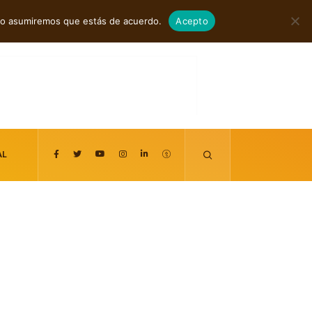
agosto 7, 2026
itio asumiremos que estás de acuerdo.
Acepto
AL