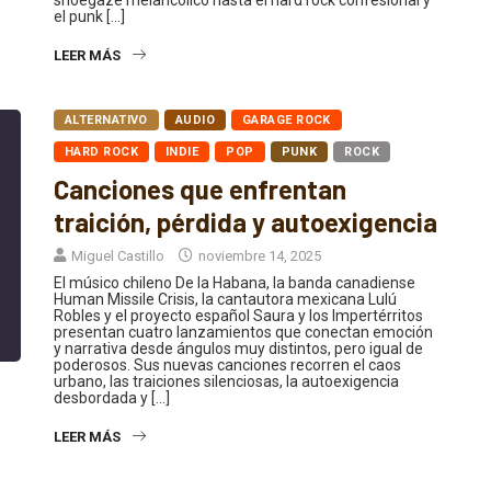
el punk […]
LEER MÁS
ALTERNATIVO
AUDIO
GARAGE ROCK
HARD ROCK
INDIE
POP
PUNK
ROCK
Canciones que enfrentan
traición, pérdida y autoexigencia
Miguel Castillo
noviembre 14, 2025
El músico chileno De la Habana, la banda canadiense
Human Missile Crisis, la cantautora mexicana Lulú
Robles y el proyecto español Saura y los Impertérritos
presentan cuatro lanzamientos que conectan emoción
y narrativa desde ángulos muy distintos, pero igual de
poderosos. Sus nuevas canciones recorren el caos
urbano, las traiciones silenciosas, la autoexigencia
desbordada y […]
LEER MÁS
ALTERNATIVO
AUDIO
DARK WAVE