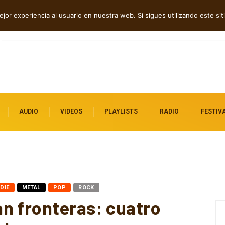
amioneta Roja 2026”
jor experiencia al usuario en nuestra web. Si sigues utilizando este s
AUDIO
VIDEOS
PLAYLISTS
RADIO
FESTIV
NDIE
METAL
POP
ROCK
n fronteras: cuatro
bles