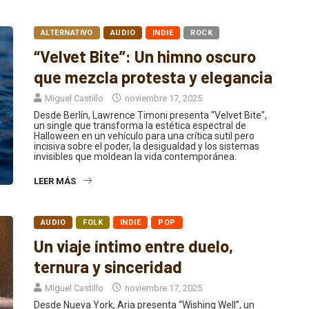
ALTERNATIVO
AUDIO
INDIE
ROCK
“Velvet Bite”: Un himno oscuro
que mezcla protesta y elegancia
Miguel Castillo
noviembre 17, 2025
Desde Berlín, Lawrence Timoni presenta “Velvet Bite”,
un single que transforma la estética espectral de
Halloween en un vehículo para una crítica sutil pero
incisiva sobre el poder, la desigualdad y los sistemas
invisibles que moldean la vida contemporánea.
LEER MÁS
AUDIO
FOLK
INDIE
POP
Un viaje íntimo entre duelo,
ternura y sinceridad
Miguel Castillo
noviembre 17, 2025
Desde Nueva York, Aria presenta “Wishing Well”, un
single profundamente íntimo que reafirma su talento