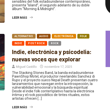
presenta “Island”, el segundo adelanto de su doble
álbum “Morning & Midnight”.
LEER MÁS
ALTERNATIVO
AUDIO
ELECTRÓNICA
FOLK
INDIE
POST ROCK
ROCK
Indie, electrónica y psicodelia:
nuevas voces que explorar
Miguel Castillo
noviembre 17, 2025
The Stacking Stones Band, la banda estadounidense
PawnShop Motel, el productor neerlandés Sanchez di
Rupo y el proyecto sueco Nepal Death presentan cuatro
lanzamientos que navegan entre la introspección, la
vulnerabilidad emocional y la búsqueda espiritual.
Desde el indie folk contemplativo hasta la electrónica
íntima y el rock psicodélico de tintes rituales, estos
artistas ofrecen […]
LEER MÁS