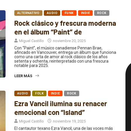
ALTERNATIVO
AUDIO
FUNK
INDIE
ROCK
Rock clásico y frescura moderna
en el álbum “Paint” de
Miguel Castillo
noviembre 20, 2025
Con “Paint”, el músico canadiense Pennan Brae,
afincado en Vancouver, entrega un álbum que funciona
como una carta de amor al rock clásico de los años
setenta y ochenta, reinterpretado con una frescura
notable para 2025.
LEER MÁS
AUDIO
FOLK
INDIE
ROCK
Ezra Vancil ilumina su renacer
emocional con “Island”
Miguel Castillo
noviembre 19, 2025
El cantautor texano Ezra Vancil, una de las voces más
sensibles del folk estadounidense contemporáneo,