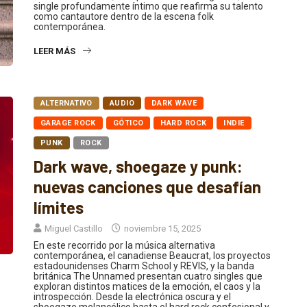
como cantautore dentro de la escena folk
contemporánea.
LEER MÁS
ALTERNATIVO
AUDIO
DARK WAVE
GARAGE ROCK
GÓTICO
HARD ROCK
INDIE
PUNK
ROCK
Dark wave, shoegaze y punk:
nuevas canciones que desafían
límites
Miguel Castillo
noviembre 15, 2025
En este recorrido por la música alternativa
contemporánea, el canadiense Beaucrat, los proyectos
estadounidenses Charm School y REVIS, y la banda
británica The Unnamed presentan cuatro singles que
exploran distintos matices de la emoción, el caos y la
introspección. Desde la electrónica oscura y el
shoegaze melancólico hasta el hard rock confesional y