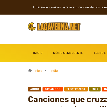
Orquesta The Lunaticos renueva “La C
TENDENCIAS
Utilizamos cookies para asegurar que damos la me
INICIO
MÚSICA EMERGENTE
AGENDA
Inicio
Indie
AUDIO
DREAMPOP
ELECTRÓNICA
FOLK
I
Canciones que cruza
propuestas imperdi