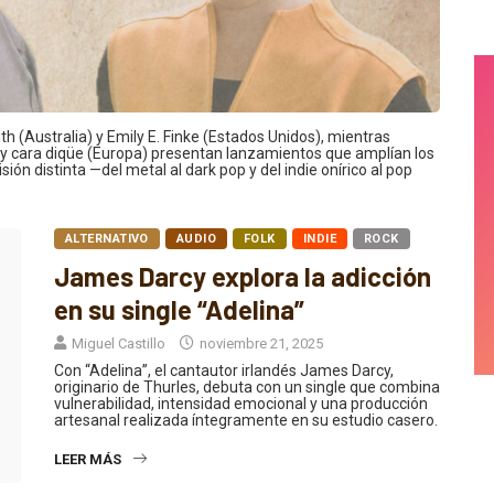
h (Australia) y Emily E. Finke (Estados Unidos), mientras
y cara diqüe (Europa) presentan lanzamientos que amplían los
ión distinta —del metal al dark pop y del indie onírico al pop
ALTERNATIVO
AUDIO
FOLK
INDIE
ROCK
James Darcy explora la adicción
en su single “Adelina”
Miguel Castillo
noviembre 21, 2025
Con “Adelina”, el cantautor irlandés James Darcy,
originario de Thurles, debuta con un single que combina
vulnerabilidad, intensidad emocional y una producción
artesanal realizada íntegramente en su estudio casero.
LEER MÁS