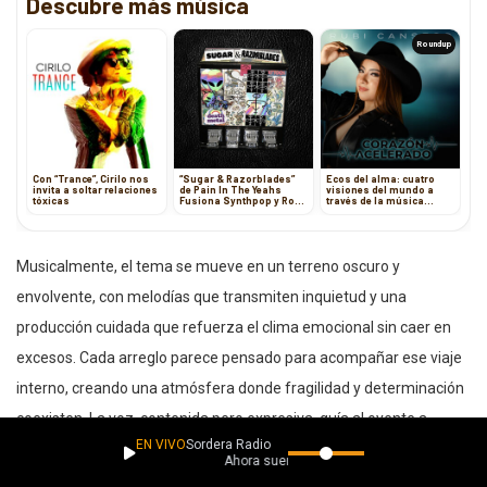
Descubre más música
Roundup
Con “Trance”, Cirilo nos
“Sugar & Razorblades”
Ecos del alma: cuatro
invita a soltar relaciones
de Pain In The Yeahs
visiones del mundo a
tóxicas
Fusiona Synthpop y Rock
través de la música
Alternativo en un
contemporánea
Explosivo Track
Musicalmente, el tema se mueve en un terreno oscuro y
envolvente, con melodías que transmiten inquietud y una
producción cuidada que refuerza el clima emocional sin caer en
excesos. Cada arreglo parece pensado para acompañar ese viaje
interno, creando una atmósfera donde fragilidad y determinación
coexisten. La voz, contenida pero expresiva, guía al oyente a
EN VIVO
Sordera Radio
través de ese “caminar en la oscuridad” que da título a la canción.
Ahora suena