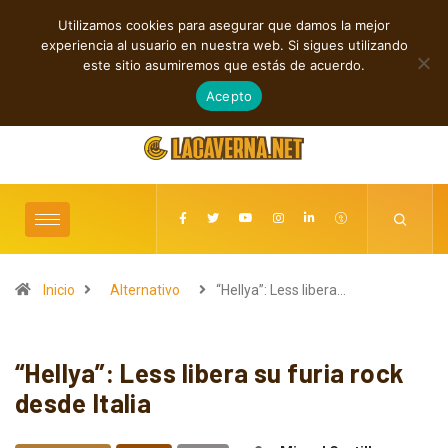
Utilizamos cookies para asegurar que damos la mejor
TENDENCIAS
experiencia al usuario en nuestra web. Si sigues utilizando
Cuatro lanzamientos independientes entre introspección y fuerza
este sitio asumiremos que estás de acuerdo.
agosto 6, 2026
Acepto
Inicio
Alternativo
“Hellya”: Less libera…
“Hellya”: Less libera su furia rock
desde Italia