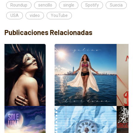
Roundup
sencillo
single
Spotify
Suecia
USA
video
YouTube
Publicaciones Relacionadas