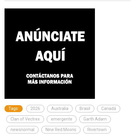
Tags:
2026
Australia
Brasil
Canadá
Clan of Vectrex
emergente
Garth Adam
newsnormal
Nine Red Moons
Rivertown