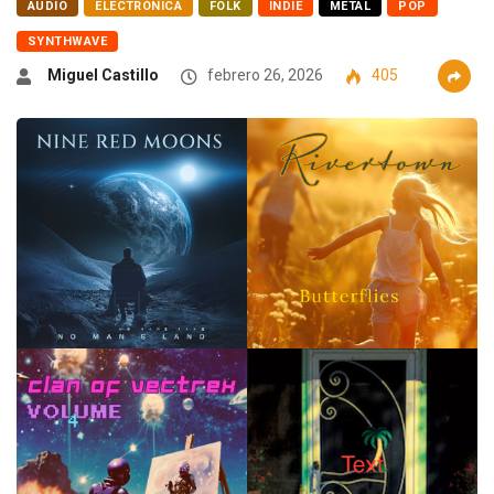
AUDIO
ELECTRÓNICA
FOLK
INDIE
METAL
POP
SYNTHWAVE
Miguel Castillo
febrero 26, 2026
405