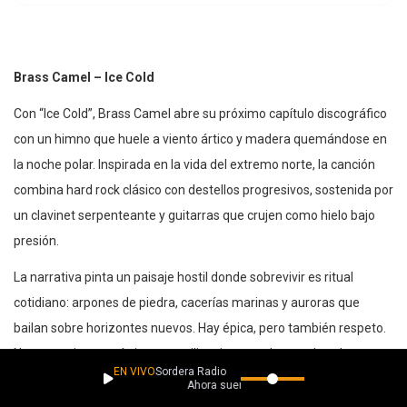
Brass Camel – Ice Cold
Con “Ice Cold”, Brass Camel abre su próximo capítulo discográfico
con un himno que huele a viento ártico y madera quemándose en
la noche polar. Inspirada en la vida del extremo norte, la canción
combina hard rock clásico con destellos progresivos, sostenida por
un clavinet serpenteante y guitarras que crujen como hielo bajo
presión.
La narrativa pinta un paisaje hostil donde sobrevivir es ritual
cotidiano: arpones de piedra, cacerías marinas y auroras que
bailan sobre horizontes nuevos. Hay épica, pero también respeto.
No es exotismo turístico, es resiliencia cantada con el pecho
EN VIVO
Sordera Radio
abierto. El estribillo, “Ice Cold”, funciona como mantra y
Ahora suena
declaración de identidad.