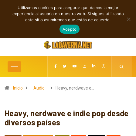
Utilizamos cookies para asegurar que damos la mejor
TENDENCIAS
experiencia al usuario en nuestra web. Si sigues utilizando
Rock, folk e indie: cuatro estrenos independientes por descubrir
este sitio asumiremos que estás de acuerdo.
agosto 7, 2026
Acepto
Inicio
Audio
Heavy, nerdwave e…
Heavy, nerdwave e indie pop desde
diversos países