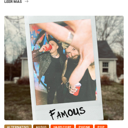
LEER MÁS
ALTERNATIVO
AUDIO
HARDCORE
PHONK
POP