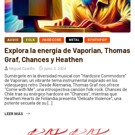
AUDIO
FOLK
HARDCORE
METAL
SYNTHPOP
Explora la energía de Vaporian, Thomas
Graf, Chances y Heathen
Miguel Castillo
junio 3, 2024
Sumérgete en la diversidad musical con “Hardcore Commodore”
de Vaporian, un vibrante tema instrumental inspirado en los
videojuegos retro. Desde Alemania, Thomas Graf nos ofrece
“Come with Me”, una introspectiva canción folk-rock. Chances de
Chile trae su enérgico hardcore en “Chances”, mientras que
Heathen Hearts de Finlandia presenta “Delicate Violence”, una
potente secuela de su […]
LEER MÁS