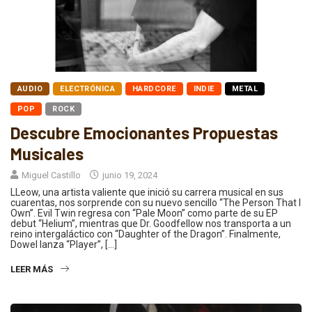
AUDIO
ELECTRÓNICA
HARDCORE
INDIE
METAL
POP
ROCK
Descubre Emocionantes Propuestas
Musicales
Miguel Castillo
junio 19, 2024
LLeow, una artista valiente que inició su carrera musical en sus
cuarentas, nos sorprende con su nuevo sencillo “The Person That I
Own”. Evil Twin regresa con “Pale Moon” como parte de su EP
debut “Helium”, mientras que Dr. Goodfellow nos transporta a un
reino intergaláctico con “Daughter of the Dragon”. Finalmente,
Dowel lanza “Player”, […]
LEER MÁS