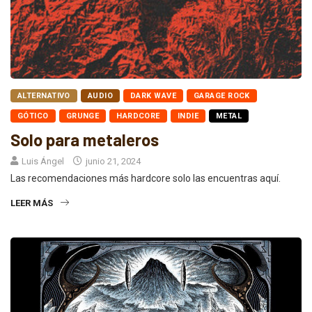
ALTERNATIVO
AUDIO
DARK WAVE
GARAGE ROCK
GÓTICO
GRUNGE
HARDCORE
INDIE
METAL
Solo para metaleros
Luis Ángel
junio 21, 2024
Las recomendaciones más hardcore solo las encuentras aquí.
LEER MÁS