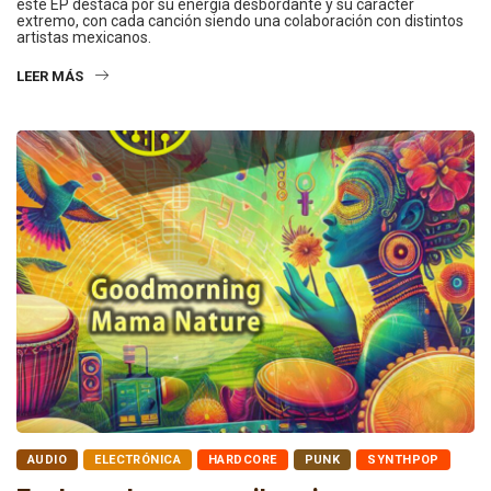
este EP destaca por su energía desbordante y su carácter
extremo, con cada canción siendo una colaboración con distintos
artistas mexicanos.
LEER MÁS
AUDIO
ELECTRÓNICA
HARDCORE
PUNK
SYNTHPOP