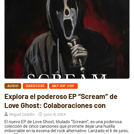
AUDIO
HARDCORE
RAP HIP HOP
Explora el poderoso EP “Scream” de
Love Ghost: Colaboraciones con
Miguel Castillo
junio 8, 2024
El nuevo EP de Love Ghost, titulado “Scream”, es una poderosa
colección de cinco canciones que promete dejar una huella
imborrable en la escena del rock alternativo. Lanzado el 6 de junio,