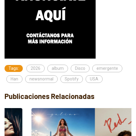
Tags:
2026
album
Disco
emergente
Han
newsnormal
Spotify
USA
Publicaciones Relacionadas