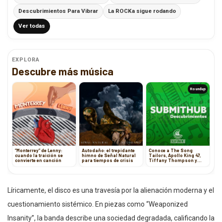
Descubrimientos Para Vibrar
La ROCKa sigue rodando
Ver todas
EXPLORA
Descubre más música
Roundup
“Monterrey” de Lenny:
Autodaño: el trepidante
Conoce a The Song
cuando la traición se
himno de Señal Natural
Tailors, Apollo King 47,
convierte en canción
para tiempos de crisis
Tiffany Thompson y
Cosmopoli Jet
Líricamente, el disco es una travesía por la alienación moderna y el
cuestionamiento sistémico. En piezas como “Weaponized
Insanity”, la banda describe una sociedad degradada, calificando la