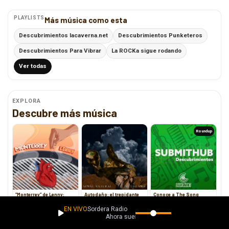
PLAYLISTS
Más música como esta
Descubrimientos lacaverna.net
Descubrimientos Punketeros
Descubrimientos Para Vibrar
La ROCKa sigue rodando
Ver todas
EXPLORA
Descubre más música
Roundup
“Monterrey” de Lenny:
Autodaño: el trepidante
Conoce a The Song
cuando la traición se
himno de Señal Natural
Tailors, Apollo King 47,
convierte en canción
para tiempos de crisis
Tiffany Thompson y
EN VIVO
Sordera Radio
Cosmopoli Jet
Ahora suena