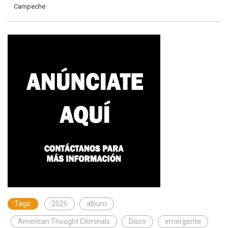
Campeche
Tags:
2026
album
American Thought Criminals
Disco
emergente