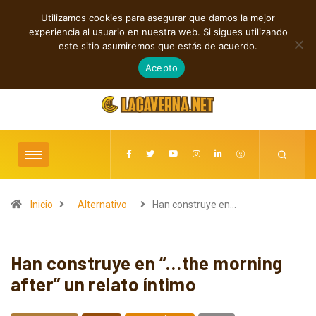
Utilizamos cookies para asegurar que damos la mejor
TENDENCIAS
experiencia al usuario en nuestra web. Si sigues utilizando
Rock, folk e indie: cuatro estrenos independientes por descubrir
este sitio asumiremos que estás de acuerdo.
agosto 7, 2026
Acepto
Inicio
Alternativo
Han construye en…
Han construye en “…the morning
after” un relato íntimo