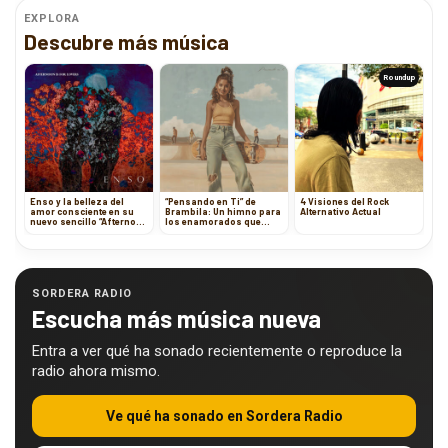
EXPLORA
Descubre más música
Roundup
Enso y la belleza del
“Pensando en Ti” de
4 Visiones del Rock
amor consciente en su
Brambila: Un himno para
Alternativo Actual
nuevo sencillo “Afternoon
los enamorados que
is for Lovers”
sueñan con ser
correspondidos
SORDERA RADIO
Escucha más música nueva
Entra a ver qué ha sonado recientemente o reproduce la
radio ahora mismo.
Ve qué ha sonado en Sordera Radio