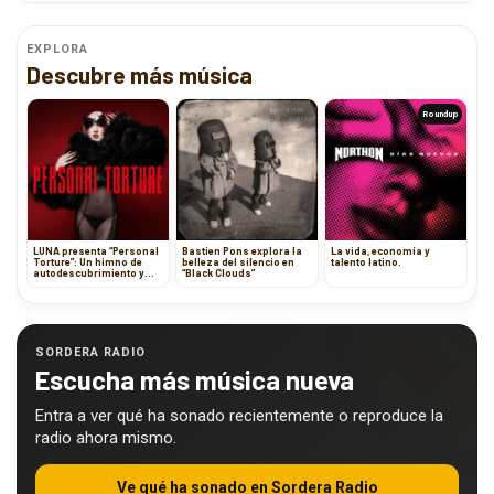
EXPLORA
Descubre más música
Roundup
LUNA presenta “Personal
Bastien Pons explora la
La vida, economía y
Torture”: Un himno de
belleza del silencio en
talento latino.
autodescubrimiento y
“Black Clouds”
libertad
SORDERA RADIO
Escucha más música nueva
Entra a ver qué ha sonado recientemente o reproduce la
radio ahora mismo.
Ve qué ha sonado en Sordera Radio