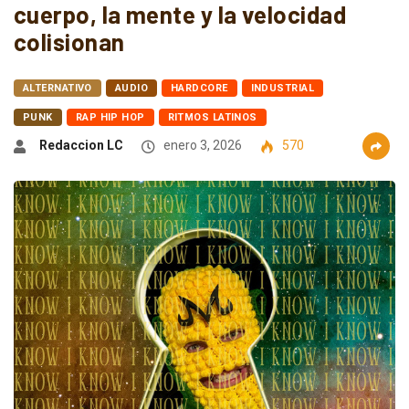
cuerpo, la mente y la velocidad
colisionan
ALTERNATIVO
AUDIO
HARDCORE
INDUSTRIAL
PUNK
RAP HIP HOP
RITMOS LATINOS
Redaccion LC
enero 3, 2026
570