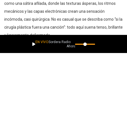
como una sátira afilada, donde las texturas ásperas, los ritmos
mecánicos y las capas electrónicas crean una sensación
incómoda, casi quirúrgica. No es casual que se describa como “si la
cirugía plástica fuera una canción”: todo aquí suena tenso, brillante
y ligeramente deformado.
EN VIVO
Sordera Radio
Ahora suena
La experiencia de Kev Edinborough se percibe en cada decisión
sonora. Hay ecos del espíritu experimental de los noventa, pero
filtrados por una producción contemporánea que no respeta
reglas ni géneros cerrados. Industrial, electrónica experimental y
una actitud rock conviven con naturalidad, reforzando el carácter
provocador del track. “Maralago Face” no busca agradar, sino
sacudir y hacer pensar, confirmando a McDead como un proyecto
inquieto, libre y profundamente creativo. Es una pieza que refleja
madurez artística y una identidad sonora sin concesiones, ideal
para oyentes que disfrutan del riesgo y la exploración.