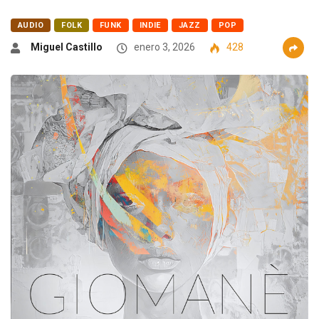
AUDIO
FOLK
FUNK
INDIE
JAZZ
POP
Miguel Castillo
enero 3, 2026
428