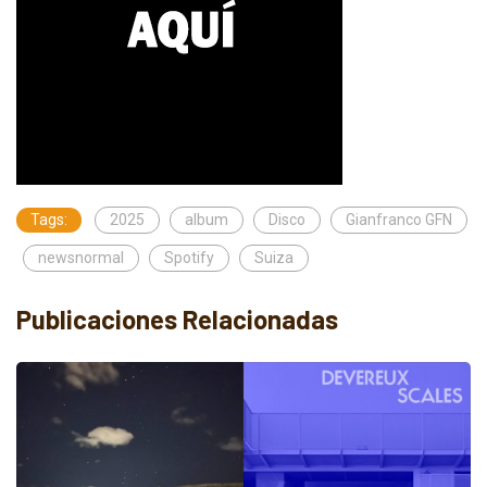
Tags:
2025
album
Disco
Gianfranco GFN
newsnormal
Spotify
Suiza
Publicaciones Relacionadas