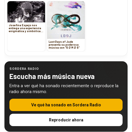
Josefina Espejo nos
entrega una experiencia
enigmática y simbólica
con su nuevo single
“Peticiones”
Last Days øf Jude
presenta su poderosa
música con “S Ø M Ø S”
SORDERA RADIO
Escucha más música nueva
Entra a ver qué ha sonado recientemente o reproduce la
radio ahora mismo.
Ve qué ha sonado en Sordera Radio
Reproducir ahora