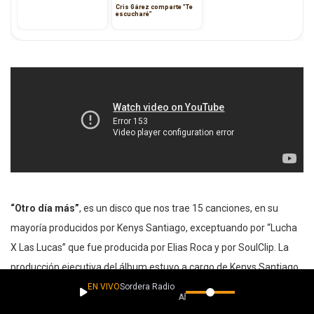
Cris Gárez comparte “Te
escucharé”
“Otro día más”
, es un disco que nos trae 15 canciones, en su
mayoría producidos por Kenys Santiago, exceptuando por “Lucha
X Las Lucas” que fue producida por Elias Roca y por SoulClip. La
producción ejecutiva del álbum estuvo a cargo de Kenys Santiago
y Gustavo Asuaje. Cada canción del disco es una mezcla de
EN VIVO
Sordera Radio
Ahora suena
géneros que reflejan el espíritu de Rial Guawankó.