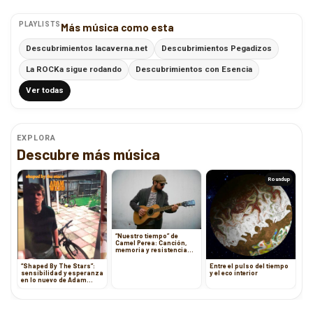
PLAYLISTS
Más música como esta
Descubrimientos lacaverna.net
Descubrimientos Pegadizos
La ROCKa sigue rodando
Descubrimientos con Esencia
Ver todas
EXPLORA
Descubre más música
Roundup
“Nuestro tiempo” de
Camel Perea: Canción,
memoria y resistencia
emocional
“Shaped By The Stars”:
Entre el pulso del tiempo
sensibilidad y esperanza
y el eco interior
en lo nuevo de Adam
Wedd