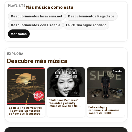
PLAYLISTS
Más música como esta
Descubrimientos lacaverna.net
Descubrimientos Pegadizos
Descubrimientos con Esencia
La ROCKa sigue rodando
Ver todas
EXPLORA
Descubre más música
Roundup
“Childhood Memories”:
recuerdos y country
íntimo de Levi Sap Nei
Entre código y
Eddie & The Wolves: trae
Thang
conciencia: el universo
“Tasty Sin” Un Huracán
sonoro de _SHOE
de Rock que Te Arrastra
en Cada Nota