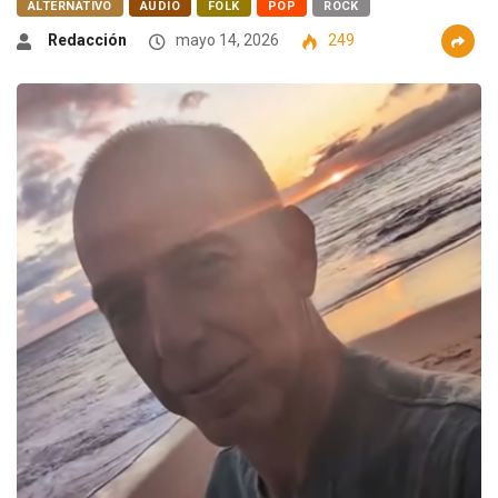
ALTERNATIVO
AUDIO
FOLK
POP
ROCK
Redacción
mayo 14, 2026
249