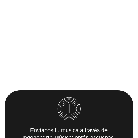
Envíanos tu música a través de
Independiza Música; obtén escuchas,