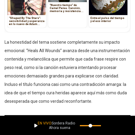
“Nuestro tiempo” de
Camel Perea: Canción,
memoria y resistencia
emocional
“Shaped By The Stars”:
Entre el pulso del tiempo
sensibilidad y esperanza
y el eco interior
en lo nuevo de Adam
Wedd
La honestidad del tema sostiene completamente su impacto
emocional. “Heals All Wounds” avanza desde una instrumentación
contenida y melancólica que permite que cada frase respire con
peso real, como si la canción estuviera intentando procesar
emociones demasiado grandes para explicarse con claridad.
Incluso el título funciona casi como una contradicción amarga: la
idea de que el tiempo cura heridas aparece aquí más como duda
desesperada que como verdad reconfortante.
EN VIVO
Sordera Radio
Ahora suena