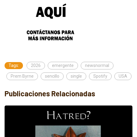
Tags:
2026
emergente
newsnormal
Prem Byrne
sencillo
single
Spotify
USA
Publicaciones Relacionadas