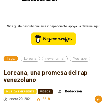
Si te gusta descubrir música independiente, apoya La Caverna aquí:
Tags:
Loreana
newsnormal
YouTube
Loreana, una promesa del rap
venezolano
Redacción
MÚSICA EMERGENTE
VIDEOS
enero 20, 2021
2218