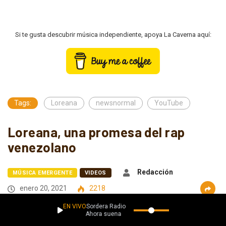
Si te gusta descubrir música independiente, apoya La Caverna aquí:
Tags:
Loreana
newsnormal
YouTube
Loreana, una promesa del rap
venezolano
Redacción
MÚSICA EMERGENTE
VIDEOS
enero 20, 2021
2218
EN VIVO
Sordera Radio
Ahora suena