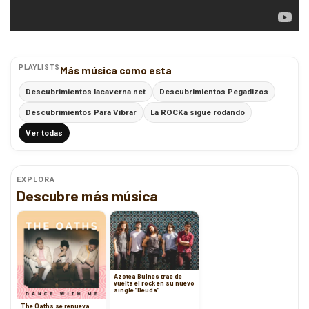
PLAYLISTS
Más música como esta
Descubrimientos lacaverna.net
Descubrimientos Pegadizos
Descubrimientos Para Vibrar
La ROCKa sigue rodando
Ver todas
EXPLORA
Descubre más música
Azotea Bulnes trae de
vuelta el rock en su nuevo
single “Deuda”
The Oaths se renueva