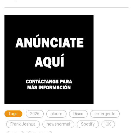
Tags:
2026
album
Disco
emergente
Frank Joshua
newsnormal
Spotify
UK