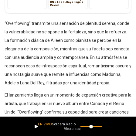
Kwoon
UN + Los B-Boys llega a
México
“Overflowing” transmite una sensación de plenitud serena, donde
la vulnerabilidad no se opone a la fortaleza, sino que la refuerza.
La formación clásica de Aileen como pianista se percibe en la
elegancia de la composición, mientras que su faceta pop conecta
con una audiencia amplia y contemporánea. En su atmósfera se
reconocen ecos de introspección espiritual, romanticismo oscuro y
una nostalgia suave que remite a influencias como Madonna,
Adele o Lana Del Rey, filtradas por una identidad propia.
El lanzamiento llega en un momento de expansión creativa para la
artista, que trabaja en un nuevo álbum entre Canadá y el Reino
Unido. “Overflowing” confirma su capacidad para crear canciones
emotivas, cercanas y profundamente humanas, pensadas para
EN VIVO
Sordera Radio
Ahora suena
escucharse con calma y dejarse sentir.