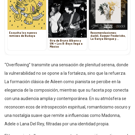
Escucha los nuevos
Recomendaciones:
remixes de Budaya
daddi, Sawyer Fredericks,
La Sanya Dengue y
Gira de Bruno Albano y
Kwoon
UN + Los B-Boys llega a
México
“Overflowing” transmite una sensación de plenitud serena, donde
la vulnerabilidad no se opone a la fortaleza, sino que la refuerza.
La formación clásica de Aileen como pianista se percibe en la
elegancia de la composición, mientras que su faceta pop conecta
con una audiencia amplia y contemporánea. En su atmósfera se
reconocen ecos de introspección espiritual, romanticismo oscuro y
una nostalgia suave que remite a influencias como Madonna,
Adele o Lana Del Rey, filtradas por una identidad propia.