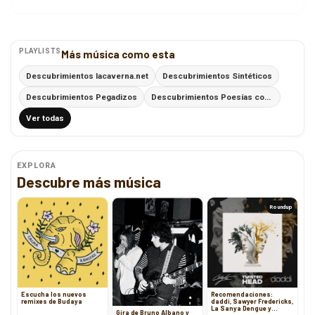
PLAYLISTS
Más música como esta
Descubrimientos lacaverna.net
Descubrimientos Sintéticos
Descubrimientos Pegadizos
Descubrimientos Poesías con Ritmo
Ver todas
EXPLORA
Descubre más música
Roundup
Escucha los nuevos
Recomendaciones:
remixes de Budaya
daddi, Sawyer Fredericks,
La Sanya Dengue y
Gira de Bruno Albano y