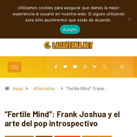
Utilizamos cookies para asegurar que damos la mejor
TENDENCIAS
experiencia al usuario en nuestra web. Si sigues utilizando
M3TIN presenta “Nuestra Historia Acabó” en español
este sitio asumiremos que estás de acuerdo.
agosto 6, 2026
Acepto
Inicio
Alternativo
“Fertile Mind”: Frank…
“Fertile Mind”: Frank Joshua y el
arte del pop introspectivo