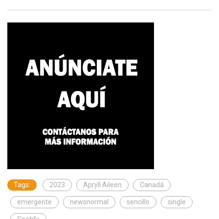
Tags:
2023
Apryll Aileen
Canadá
emergente
newsnormal
sencillo
single