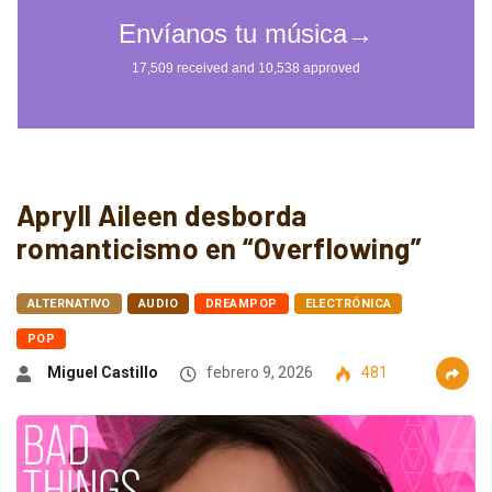
Apryll Aileen desborda
romanticismo en “Overflowing”
ALTERNATIVO
AUDIO
DREAMPOP
ELECTRÓNICA
POP
Miguel Castillo
febrero 9, 2026
481