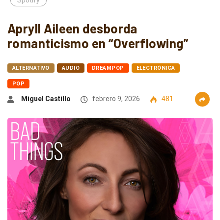
Spotify
Apryll Aileen desborda
romanticismo en “Overflowing”
ALTERNATIVO
AUDIO
DREAMPOP
ELECTRÓNICA
POP
Miguel Castillo
febrero 9, 2026
481