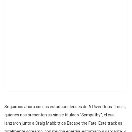
Seguimos ahora con los estadounidenses de A River Runs Thru It,
quienes nos presentan su single titulado “Sympathy”, el cual
lanzaron junto a Craig Mabbitt de Escape the Fate. Este track es
totalmente screamo, con mucha energía, estómago y garganta, y