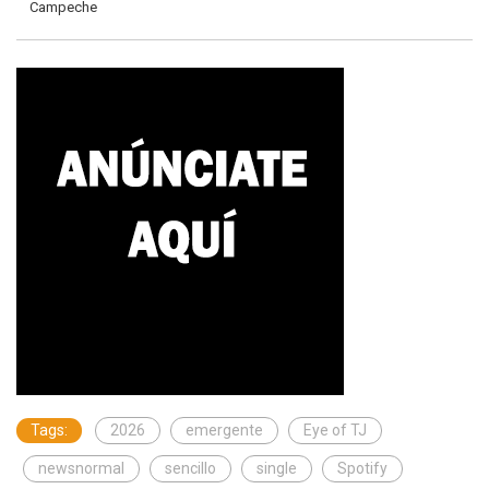
Campeche
Tags:
2026
emergente
Eye of TJ
newsnormal
sencillo
single
Spotify