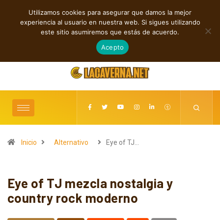
Utilizamos cookies para asegurar que damos la mejor
TENDENCIAS
experiencia al usuario en nuestra web. Si sigues utilizando
Rock, folk e indie: cuatro estrenos independientes por descubrir
este sitio asumiremos que estás de acuerdo.
agosto 7, 2026
Acepto
Inicio
Alternativo
Eye of TJ…
Eye of TJ mezcla nostalgia y
country rock moderno