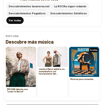
Descubrimientos lacaverna.net
La ROCKa sigue rodando
Descubrimientos Pegadizos
Descubrimientos Sintéticos
Ver todas
EXPLORA
Descubre más música
Roundup
Javiera Mena celebra su
cumpleaños y el
lanzamiento del
videoclip de ‘Diva’ con el
‘Party Menix’
Música para conectar.
MIG DAH debuta con
“Lover in Beirut”