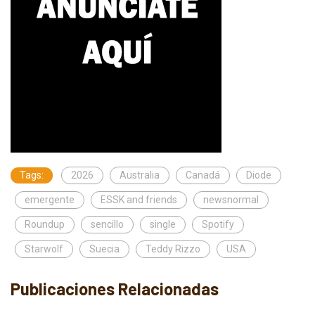
Tags:
2026
Australia
Canadá
Diode
emergente
ESSK and friends
newsnormal
Roundup
sencillo
single
Spotify
Starwolf
Suecia
Teddy Rizzo
USA
Publicaciones Relacionadas