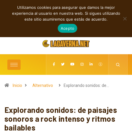
Utilizamos cookies para asegurar que damos la mejor
TENDENCIAS
experiencia al usuario en nuestra web. Si sigues utilizando
Cuatro canciones independientes entre folk, rock y pop
este sitio asumiremos que estás de acuerdo.
agosto 8, 2026
Acepto
Inicio
Alternativo
Explorando sonidos: de…
Explorando sonidos: de paisajes
sonoros a rock intenso y ritmos
bailables