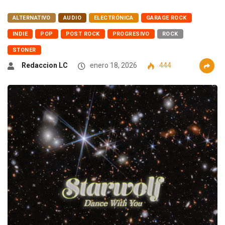
ALTERNATIVO
AUDIO
ELECTRÓNICA
GARAGE ROCK
INDIE
POP
POST ROCK
PROGRESIVO
ROCK
STONER
Redaccion LC
enero 18, 2026
444