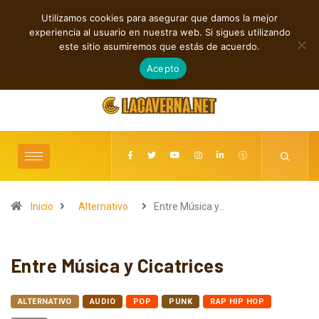
Utilizamos cookies para asegurar que damos la mejor
TENDENCIAS
experiencia al usuario en nuestra web. Si sigues utilizando
Rock, folk e indie: cuatro estrenos independientes por descubrir
este sitio asumiremos que estás de acuerdo.
agosto 7, 2026
Acepto
Inicio
Alternativo
Entre Música y…
Entre Música y Cicatrices
ALTERNATIVO
AUDIO
POP
PUNK
RAP HIP HOP