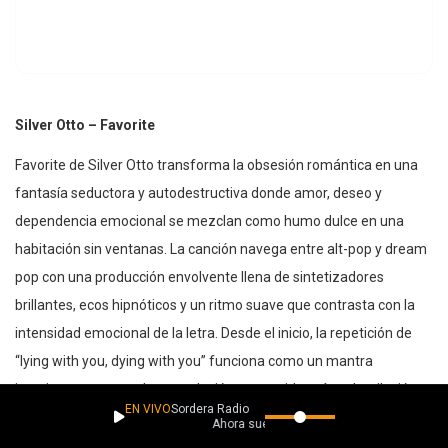
Silver Otto – Favorite
Favorite de Silver Otto transforma la obsesión romántica en una
fantasía seductora y autodestructiva donde amor, deseo y
dependencia emocional se mezclan como humo dulce en una
habitación sin ventanas. La canción navega entre alt-pop y dream
pop con una producción envolvente llena de sintetizadores
brillantes, ecos hipnóticos y un ritmo suave que contrasta con la
intensidad emocional de la letra. Desde el inicio, la repetición de
“lying with you, dying with you” funciona como un mantra
intoxicante que revela una relación construida más sobre ilusión
EN VIVO
Sordera Radio
que sobre realidad.
Ahora suena