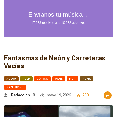
Fantasmas de Neón y Carreteras
Vacías
AUDIO
FOLK
GÓTICO
INDIE
POP
PUNK
SYNTHPOP
Redaccion LC
mayo 19, 2026
208