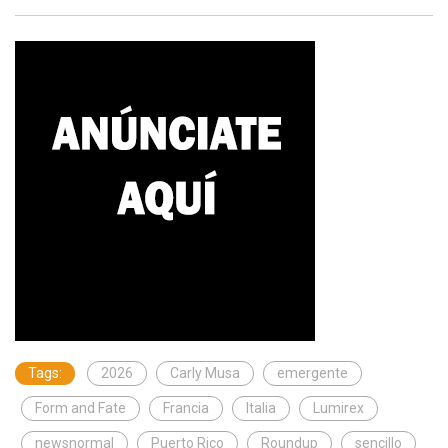
Tags:
2026
Carly Musa
emergente
Form and Fate
Francia
Italia
Lumirex
newsnormal
Puerto Rico
Roundup
sencillo